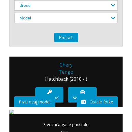
Chery
Tengo
Hatchback (2010 - )
Imam sad
Vozio sam
Prati ovaj model
Ostale fotke
3 vozača ga je parkiralo