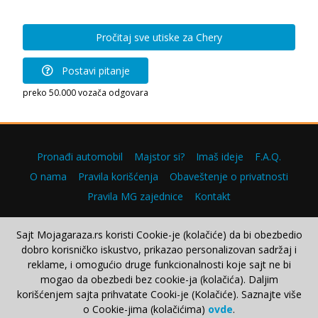
Pročitaj sve utiske za Chery
Postavi pitanje
preko 50.000 vozača odgovara
Pronađi automobil
Majstor si?
Imaš ideje
F.A.Q.
O nama
Pravila korišćenja
Obaveštenje o privatnosti
Pravila MG zajednice
Kontakt
Sajt Mojagaraza.rs koristi Cookie-je (kolačiće) da bi obezbedio
dobro korisničko iskustvo, prikazao personalizovan sadržaj i
Copyright © 2000–2026.
reklame, i omogućio druge funkcionalnosti koje sajt ne bi
mogao da obezbedi bez cookie-ja (kolačića). Daljim
korišćenjem sajta prihvatate Cooki-je (Kolačiće). Saznajte više
o Cookie-jima (kolačićima)
ovde
.