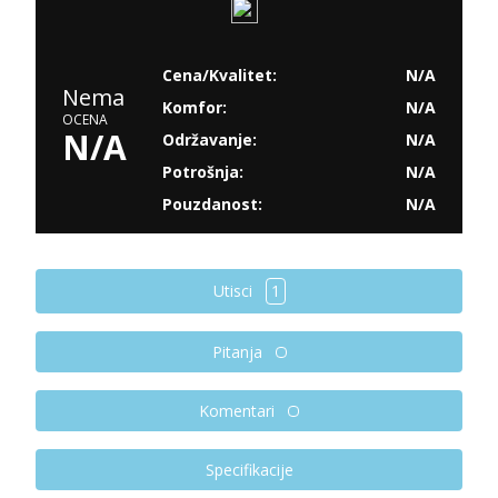
Cena/Kvalitet:
N/A
Nema
Komfor:
N/A
OCENA
N/A
Održavanje:
N/A
Potrošnja:
N/A
Pouzdanost:
N/A
Utisci
1
Pitanja
Komentari
Specifikacije