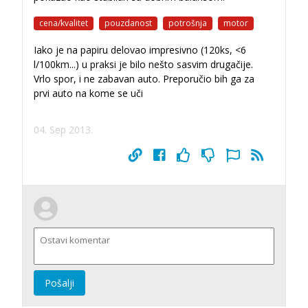
cena/kvalitet
pouzdanost
potrošnja
motor
Iako je na papiru delovao impresivno (120ks, <6
l/100km...) u praksi je bilo nešto sasvim drugačije.
Vrlo spor, i ne zabavan auto. Preporučio bih ga za
prvi auto na kome se uči
04. Sep 2013.
Pošalji