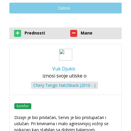
Delovi
Prednosti
Mane
Vuk Djukic
iznosi svoje utiske o
Chery Tengo Hatchback (2010 - )
komfor
Dizajn je bio privlačan, Servis je bio pristupačan i
uslužan. Pri krivinama i malo agresivnijoj vožnji se
pokazao kao stabilan sa dobrim balansom.