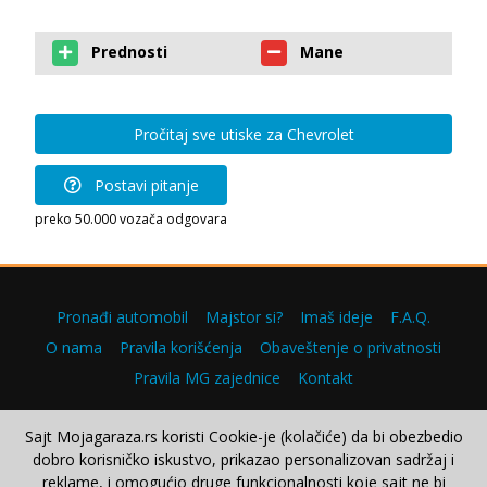
Prednosti
Mane
Pročitaj sve utiske za Chevrolet
Postavi pitanje
preko 50.000 vozača odgovara
Pronađi automobil
Majstor si?
Imaš ideje
F.A.Q.
O nama
Pravila korišćenja
Obaveštenje o privatnosti
Pravila MG zajednice
Kontakt
Sajt Mojagaraza.rs koristi Cookie-je (kolačiće) da bi obezbedio
dobro korisničko iskustvo, prikazao personalizovan sadržaj i
Copyright © 2000–2026.
reklame, i omogućio druge funkcionalnosti koje sajt ne bi