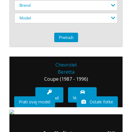
Chevrolet
Beretta
Coupe (1987 - 1996)
Imam sad
Vozio sam
Prati ovaj model
Ostale fotke