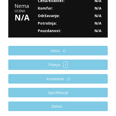
Cena/Kvalitet:
N/A
Nema
Komfor:
N/A
OCENA
N/A
Održavanje:
N/A
Potrošnja:
N/A
Pouzdanost:
N/A
Utisci
Pitanja
1
Komentari
Specifikacije
Delovi