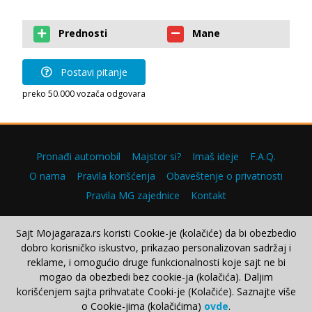
Prednosti
Mane
Postavi pitanje
preko 50.000 vozača odgovara
Pronađi automobil
Majstor si?
Imaš ideje
F.A.Q.
O nama
Pravila korišćenja
Obaveštenje o privatnosti
Pravila MG zajednice
Kontakt
Sajt Mojagaraza.rs koristi Cookie-je (kolačiće) da bi obezbedio
dobro korisničko iskustvo, prikazao personalizovan sadržaj i
Copyright © 2000–2026.
reklame, i omogućio druge funkcionalnosti koje sajt ne bi
mogao da obezbedi bez cookie-ja (kolačića). Daljim
korišćenjem sajta prihvatate Cooki-je (Kolačiće). Saznajte više
o Cookie-jima (kolačićima)
ovde
.