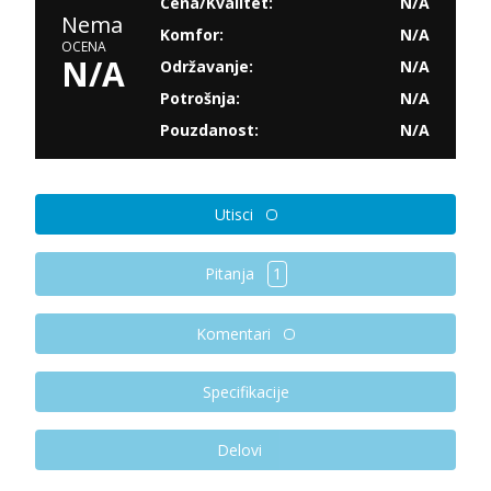
Cena/Kvalitet:
N/A
Nema
Komfor:
N/A
OCENA
N/A
Održavanje:
N/A
Potrošnja:
N/A
Pouzdanost:
N/A
Utisci
Pitanja
1
Komentari
Specifikacije
Delovi