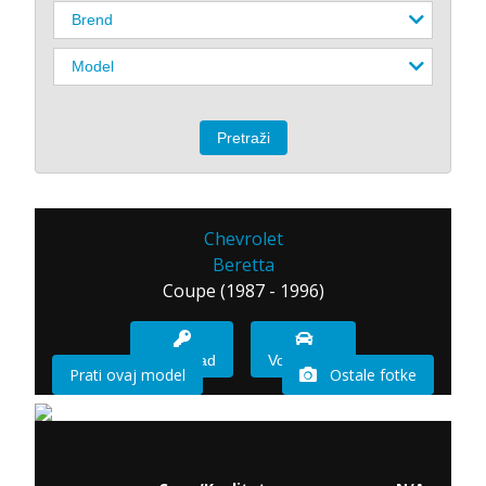
Chevrolet
Beretta
Coupe (1987 - 1996)
Imam sad
Vozio sam
Prati ovaj model
Ostale fotke