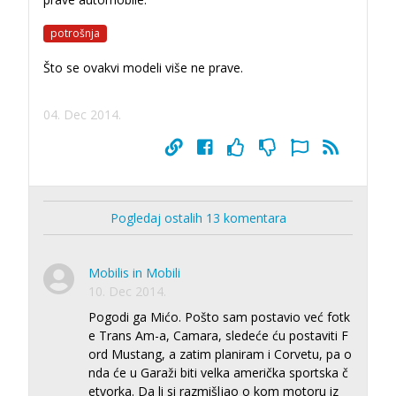
potrošnja
Što se ovakvi modeli više ne prave.
04. Dec 2014.
Pogledaj ostalih 13 komentara
Mobilis in Mobili
10. Dec 2014.
Pogodi ga Mićo. Pošto sam postavio već fotk
e Trans Am-a, Camara, sledeće ću postaviti F
ord Mustang, a zatim planiram i Corvetu, pa o
nda će u Garaži biti velka američka sportska č
etvorka. Da li si razmišljao o kom motoru iz