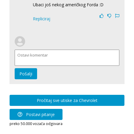
Ubaci još nekog američkog Forda :D
Repliciraj
Pošalji
Pročitaj sve utiske za Chevrolet
Postavi pitanje
preko 50.000 vozača odgovara