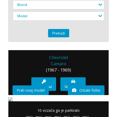
Chevrolet
Camaro
(1967 - 1969)
Imam sad
Vozio sam
Prati ovaj model
Ostale fotke
10 vozača ga je parkiralo