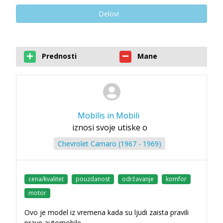
Delovi
Prednosti
Mane
Mobilis in Mobili
iznosi svoje utiske o
Chevrolet Camaro (1967 - 1969)
cena/kvalitet
pouzdanost
održavanje
komfor
motor
Ovo je model iz vremena kada su ljudi zaista pravili
prave automobile.