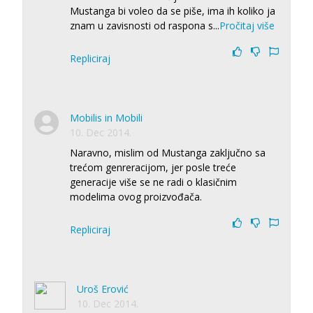
Mustanga bi voleo da se piše, ima ih koliko ja
znam u zavisnosti od raspona s
...
Pročitaj više
Repliciraj
Mobilis in Mobili
10. Dec 2014.
Naravno, mislim od Mustanga zaključno sa
trećom genreracijom, jer posle treće
generacije više se ne radi o klasičnim
modelima ovog proizvođača.
Repliciraj
Uroš Erović
10. Dec 2014.