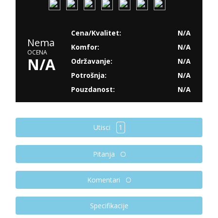
Cena/Kvalitet:
N/A
Nema
Komfor:
N/A
OCENA
N/A
Održavanje:
N/A
Potrošnja:
N/A
Pouzdanost:
N/A
Utisci
1
Pitanja
Komentari
Specifikacije