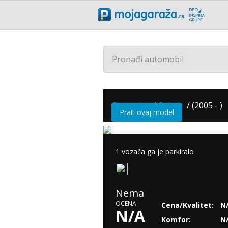
Pronađi automobil
Chevrolet
/
Cobalt
/
(2005 - )
Prati ovaj model
1 vozača ga je parkiralo
Nema
OCENA
Cena/Kvalitet:
N
N/A
Komfor:
N