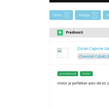
Utisci
1
Pitanja
1
K
Prednosti
Zoran Capone Ga
Chevrolet Cobalt (2
pouzdanost
motor
motor je perfektan auto ide ko 