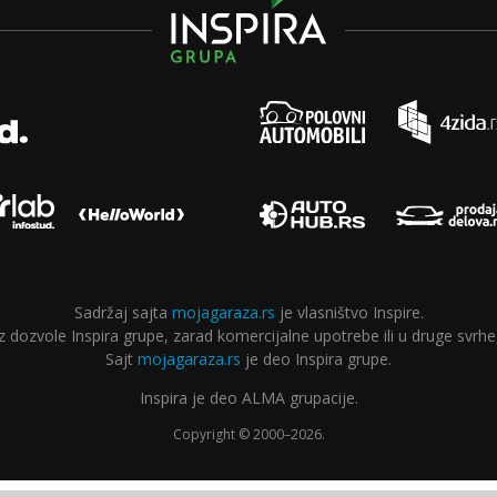
Sadržaj sajta
mojagaraza.rs
je vlasništvo Inspire.
ozvole Inspira grupe, zarad komercijalne upotrebe ili u druge svrhe,
Sajt
mojagaraza.rs
je deo Inspira grupe.
Inspira je deo ALMA grupacije.
Copyright © 2000–2026.