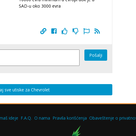
SAD-u oko 3000 evra
Pošalji
aj sve utiske za Chevrolet
maš ideje
F.A.Q.
O nama
Pravila korišćenja
Obaveštenje o privatnos