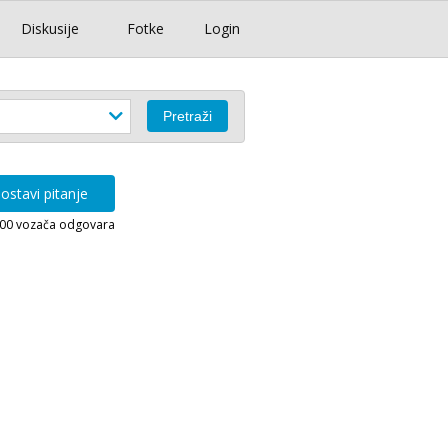
Diskusije
Fotke
Login
ostavi pitanje
000 vozača odgovara