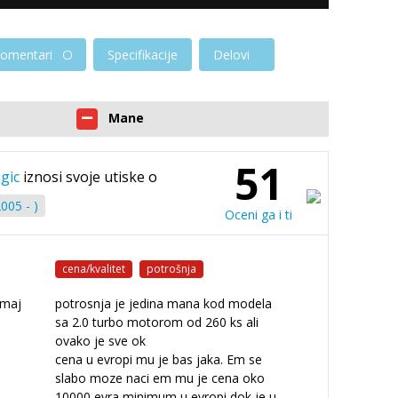
omentari
Specifikacije
Delovi
Mane
51
gic
iznosi svoje utiske o
005 - )
Oceni ga i ti
cena/kvalitet
potrošnja
zmaj
potrosnja je jedina mana kod modela
sa 2.0 turbo motorom od 260 ks ali
ovako je sve ok
cena u evropi mu je bas jaka. Em se
slabo moze naci em mu je cena oko
10000 evra minimum u evropi dok je u