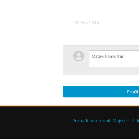
28. Feb 2016.
Pročit
Pronađi automobil
Majstor si?
I