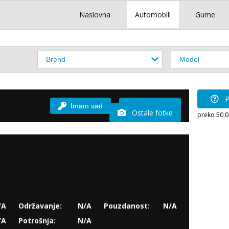
Naslovna
Automobili
Gume
P
Imam sad
Vozio sam
Ostale fotke
preko 50.
/A
Održavanje:
N/A
Pouzdanost:
N/A
/A
Potrošnja:
N/A