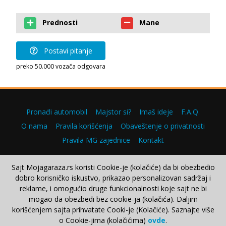
Prednosti
Mane
Postavi pitanje
preko 50.000 vozača odgovara
Pronađi automobil
Majstor si?
Imaš ideje
F.A.Q.
O nama
Pravila korišćenja
Obaveštenje o privatnosti
Pravila MG zajednice
Kontakt
Sajt Mojagaraza.rs koristi Cookie-je (kolačiće) da bi obezbedio
dobro korisničko iskustvo, prikazao personalizovan sadržaj i
Copyright © 2000–2026.
reklame, i omogućio druge funkcionalnosti koje sajt ne bi
mogao da obezbedi bez cookie-ja (kolačića). Daljim
korišćenjem sajta prihvatate Cooki-je (Kolačiće). Saznajte više
o Cookie-jima (kolačićima)
ovde
.