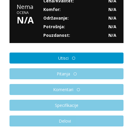
Cena/Kvalitet:
N/A
Nema
Komfor:
N/A
OCENA
N/A
Održavanje:
N/A
Potrošnja:
N/A
Pouzdanost:
N/A
Utisci
Pitanja
Komentari
Specifikacije
Delovi