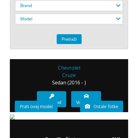
Chevrolet
Cruze
Sedan (2016 - )
Imam sad
Vozio sam
Prati ovaj model
Ostale fotke