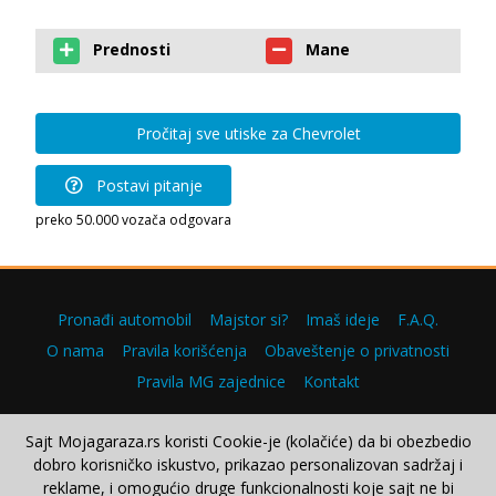
Prednosti
Mane
Pročitaj sve utiske za Chevrolet
Postavi pitanje
preko 50.000 vozača odgovara
Pronađi automobil
Majstor si?
Imaš ideje
F.A.Q.
O nama
Pravila korišćenja
Obaveštenje o privatnosti
Pravila MG zajednice
Kontakt
Sajt Mojagaraza.rs koristi Cookie-je (kolačiće) da bi obezbedio
dobro korisničko iskustvo, prikazao personalizovan sadržaj i
Copyright © 2000–2026.
reklame, i omogućio druge funkcionalnosti koje sajt ne bi