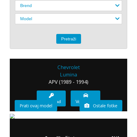
Chevrolet
Lumina
APV (1989 - 1994)
Imam sad
Vozio sam
Prati ovaj model
Ostale fotke