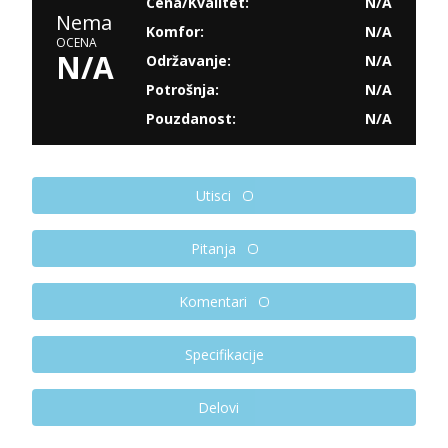
Cena/Kvalitet:
N/A
Nema
Komfor:
N/A
OCENA
N/A
Održavanje:
N/A
Potrošnja:
N/A
Pouzdanost:
N/A
Utisci
Pitanja
Komentari
Specifikacije
Delovi