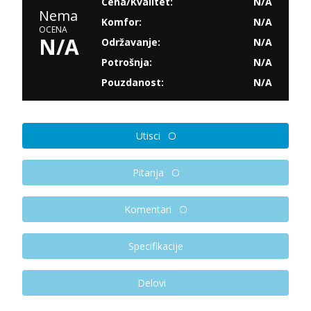
Cena/Kvalitet:
N/A
Nema
Komfor:
N/A
OCENA
N/A
Održavanje:
N/A
Potrošnja:
N/A
Pouzdanost:
N/A
Utisci
Pitanja
Komentari
Specifikacije
Delovi