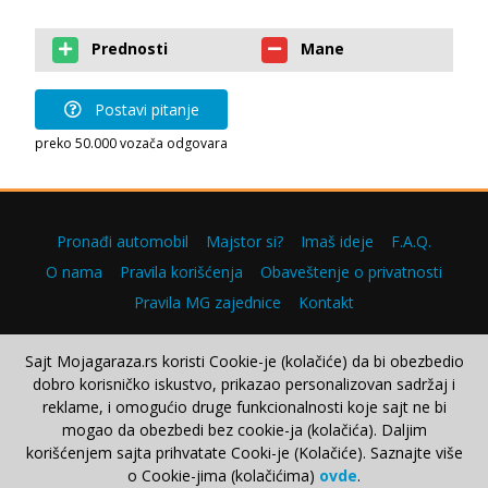
Prednosti
Mane
Postavi pitanje
preko 50.000 vozača odgovara
Pronađi automobil
Majstor si?
Imaš ideje
F.A.Q.
O nama
Pravila korišćenja
Obaveštenje o privatnosti
Pravila MG zajednice
Kontakt
Sajt Mojagaraza.rs koristi Cookie-je (kolačiće) da bi obezbedio
dobro korisničko iskustvo, prikazao personalizovan sadržaj i
Copyright © 2000–2026.
reklame, i omogućio druge funkcionalnosti koje sajt ne bi
mogao da obezbedi bez cookie-ja (kolačića). Daljim
korišćenjem sajta prihvatate Cooki-je (Kolačiće). Saznajte više
o Cookie-jima (kolačićima)
ovde
.