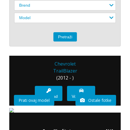
Chevrolet
TrailBlazer
(2012 - )
Imam sad
Vozio sam
Prati ovaj model
Ostale fotke