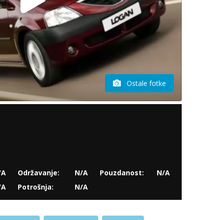
Ostale fotke
/A
Održavanje:
N/A
Pouzdanost:
N/A
/A
Potrošnja:
N/A