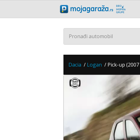
Pronađi automobil
Dacia
/
Logan
/
Pick-up (2007 