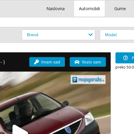
Naslovna
Automobili
Gume
P
- )
Imam sad
Vozio sam
preko 50.