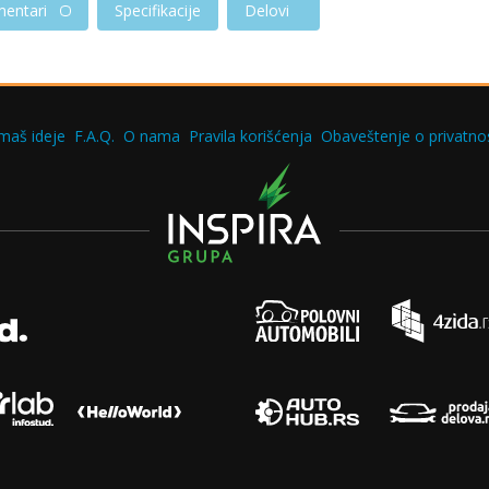
entari
Specifikacije
Delovi
maš ideje
F.A.Q.
O nama
Pravila korišćenja
Obaveštenje o privatnos