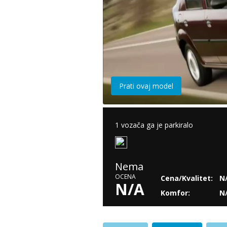
Prati ovaj model
1 vozača ga je parkiralo
Nema
OCENA
Cena/Kvalitet:
N
N/A
Komfor:
N