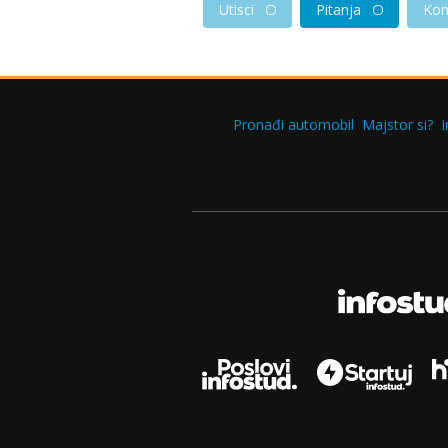
Utisci
Pitanja
Kom
Pronađi automobil
Majstor si?
I