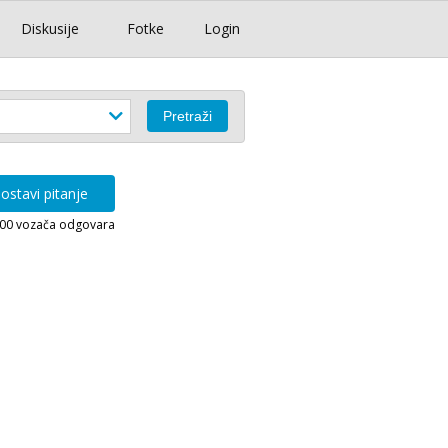
Diskusije
Fotke
Login
ostavi pitanje
000 vozača odgovara