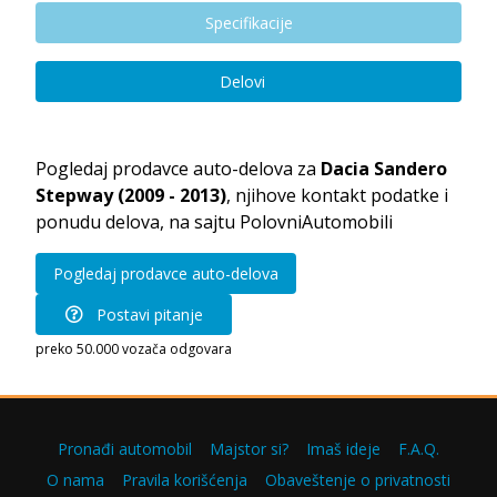
Specifikacije
Delovi
Pogledaj prodavce auto-delova za
Dacia Sandero
Stepway (2009 - 2013)
, njihove kontakt podatke i
ponudu delova, na sajtu PolovniAutomobili
Pogledaj prodavce auto-delova
Postavi pitanje
preko 50.000 vozača odgovara
Pronađi automobil
Majstor si?
Imaš ideje
F.A.Q.
O nama
Pravila korišćenja
Obaveštenje o privatnosti