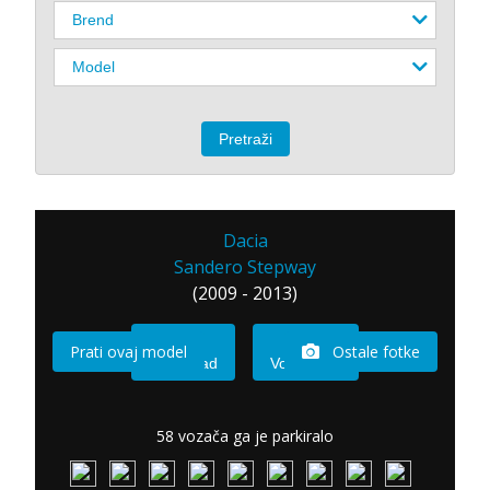
Dacia
Sandero Stepway
(2009 - 2013)
Prati ovaj model
Ostale fotke
Imam sad
Vozio sam
58 vozača ga je parkiralo