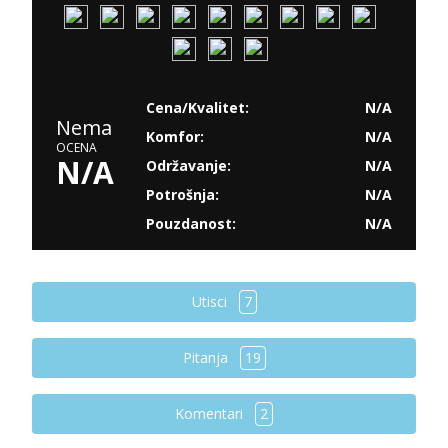
Cena/Kvalitet:
N/A
Nema
Komfor:
N/A
OCENA
N/A
Održavanje:
N/A
Potrošnja:
N/A
Pouzdanost:
N/A
Utisci
7
Pitanja
19
Komentari
2