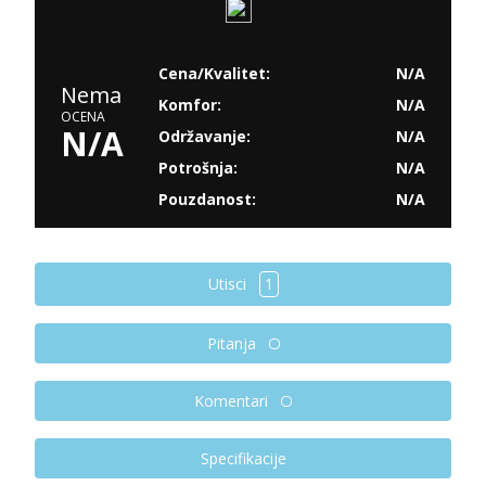
Cena/Kvalitet:
N/A
Nema
Komfor:
N/A
OCENA
N/A
Održavanje:
N/A
Potrošnja:
N/A
Pouzdanost:
N/A
Utisci
1
Pitanja
Komentari
Specifikacije