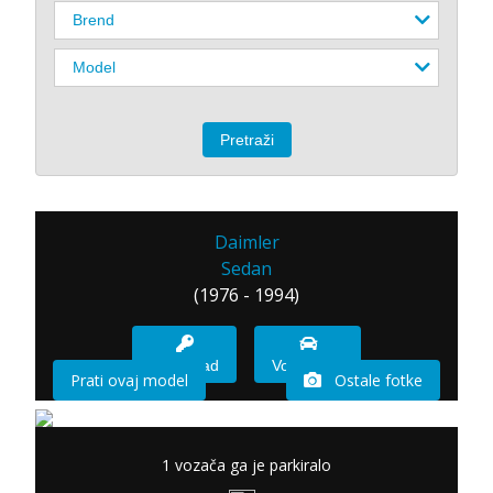
Daimler
Sedan
(1976 - 1994)
Imam sad
Vozio sam
Prati ovaj model
Ostale fotke
1 vozača ga je parkiralo