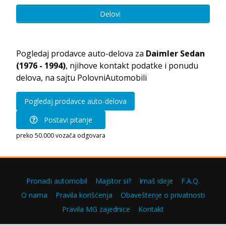
Delovi
Pogledaj prodavce auto-delova za
Daimler Sedan
(1976 - 1994)
, njihove kontakt podatke i ponudu
delova, na sajtu PolovniAutomobili
Pogledaj prodavce auto-delova
Postavi pitanje
preko 50.000 vozača odgovara
Pronađi automobil
Majstor si?
Imaš ideje
F.A.Q.
O nama
Pravila korišćenja
Obaveštenje o privatnosti
Pravila MG zajednice
Kontakt