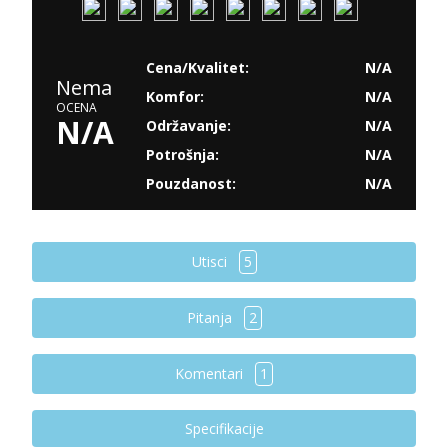
Cena/Kvalitet:
N/A
Nema
Komfor:
N/A
OCENA
N/A
Održavanje:
N/A
Potrošnja:
N/A
Pouzdanost:
N/A
Utisci
5
Pitanja
2
Komentari
1
Specifikacije