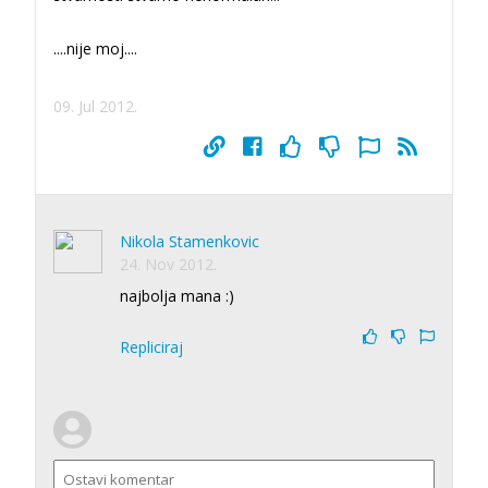
....nije moj....
09. Jul 2012.
Nikola Stamenkovic
24. Nov 2012.
najbolja mana :)
Repliciraj