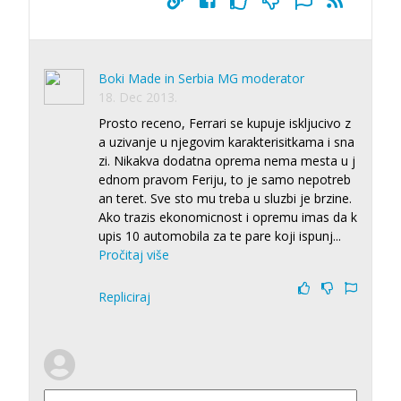
Boki Made in Serbia MG moderator
18. Dec 2013.
Prosto receno, Ferrari se kupuje iskljucivo z
a uzivanje u njegovim karakterisitkama i sna
zi. Nikakva dodatna oprema nema mesta u j
ednom pravom Feriju, to je samo nepotreb
an teret. Sve sto mu treba u sluzbi je brzine.
Ako trazis ekonomicnost i opremu imas da k
upis 10 automobila za te pare koji ispunj
...
Pročitaj više
Repliciraj