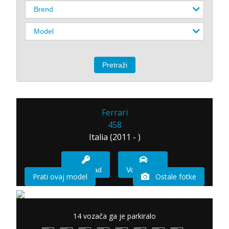
Ferrari
458
Italia (2011 - )
Imam sad
Vozio sam
Prati ovaj model
Ostale fotke
14 vozača ga je parkiralo