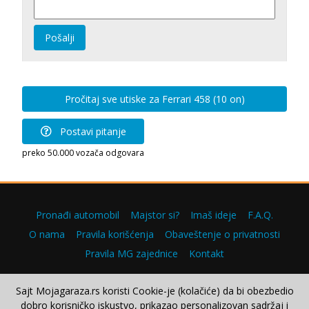
Pošalji
Pročitaj sve utiske za Ferrari 458 (10 on)
Postavi pitanje
preko 50.000 vozača odgovara
Pronađi automobil
Majstor si?
Imaš ideje
F.A.Q.
O nama
Pravila korišćenja
Obaveštenje o privatnosti
Pravila MG zajednice
Kontakt
Sajt Mojagaraza.rs koristi Cookie-je (kolačiće) da bi obezbedio
dobro korisničko iskustvo, prikazao personalizovan sadržaj i