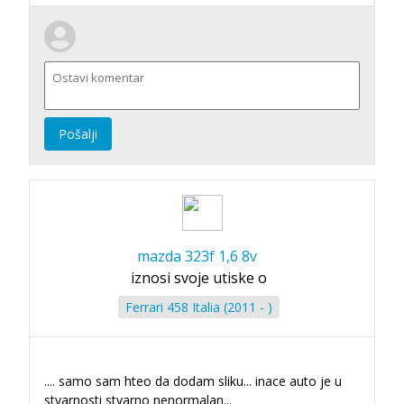
Pošalji
mazda 323f 1,6 8v
iznosi svoje utiske o
Ferrari 458 Italia (2011 - )
.... samo sam hteo da dodam sliku... inace auto je u
stvarnosti stvarno nenormalan...