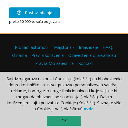
Postavi pitanje
preko 50.000 vozača odgovara
Pronađi automobil
Majstor si?
Imaš ideje
F.A.Q.
O nama
Pravila korišćenja
Obaveštenje o privatnosti
Pravila MG zajednice
Kontakt
Sajt Mojagaraza.rs koristi Cookie-je (kolačiće) da bi obezbedio
dobro korisničko iskustvo, prikazao personalizovan sadržaj i
Copyright © 2000–2026.
reklame, i omogućio druge funkcionalnosti koje sajt ne bi
mogao da obezbedi bez cookie-ja (kolačića). Daljim
korišćenjem sajta prihvatate Cooki-je (Kolačiće). Saznajte više
o Cookie-jima (kolačićima)
ovde
.
TOP
OK