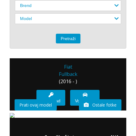
Fiat
Fullback
(2016 - )
Imam sad
Vozio sam
Prati ovaj model
Ostale fotke