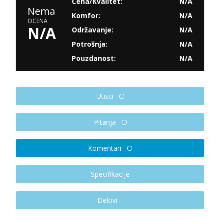
Cena/Kvalitet:
N/A
Nema
Komfor:
N/A
OCENA
N/A
Održavanje:
N/A
Potrošnja:
N/A
Pouzdanost:
N/A
Utisci
Pitanja
Komentari
Specifikacije
Delovi