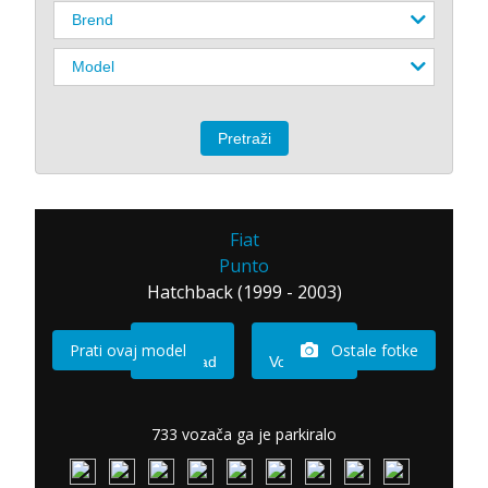
Fiat
Punto
Hatchback (1999 - 2003)
Prati ovaj model
Ostale fotke
Imam sad
Vozio sam
733 vozača ga je parkiralo