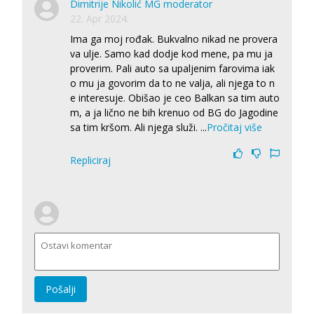
Dimitrije Nikolić MG moderator
22. Apr 2024.
Ima ga moj rođak. Bukvalno nikad ne provera
va ulje. Samo kad dodje kod mene, pa mu ja
proverim. Pali auto sa upaljenim farovima iak
o mu ja govorim da to ne valja, ali njega to n
e interesuje. Obišao je ceo Balkan sa tim auto
m, a ja lično ne bih krenuo od BG do Jagodine
sa tim kršom. Ali njega služi.
...
Pročitaj više
Repliciraj
Pošalji