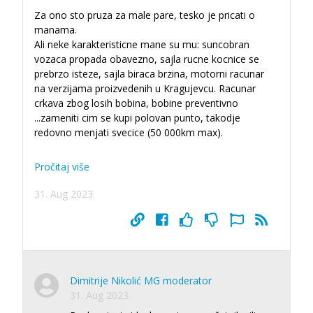
Za ono sto pruza za male pare, tesko je pricati o
manama.
Ali neke karakteristicne mane su mu: suncobran
vozaca propada obavezno, sajla rucne kocnice se
prebrzo isteze, sajla biraca brzina, motorni racunar
na verzijama proizvedenih u Kragujevcu. Racunar
crkava zbog losih bobina, bobine preventivno
...
zameniti cim se kupi polovan punto, takodje
redovno menjati svecice (50 000km max).
Pročitaj više
31. Aug 2023.
Dimitrije Nikolić MG moderator
31. Aug 2023.