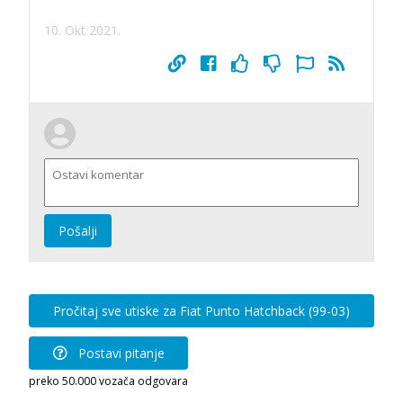
10. Okt 2021.
Pošalji
Pročitaj sve utiske za Fiat Punto Hatchback (99-03)
Postavi pitanje
preko 50.000 vozača odgovara