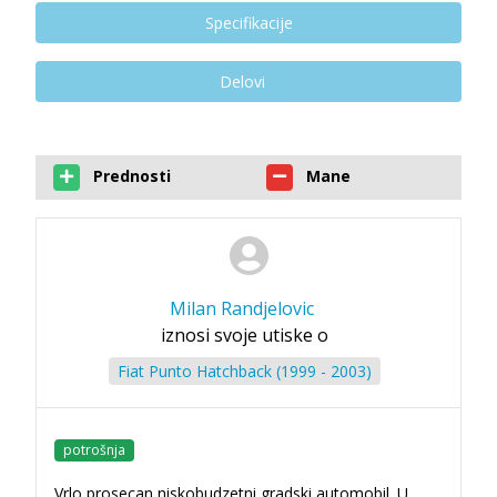
Specifikacije
Delovi
Prednosti
Mane
Milan Randjelovic
iznosi svoje utiske o
Fiat Punto Hatchback (1999 - 2003)
potrošnja
Vrlo prosecan niskobudzetni gradski automobil. U