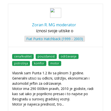
Zoran R. MG moderator
iznosi svoje utiske o
Fiat Punto Hatchback (1999 - 2003)
cena/kvalitet
pouzdanost
održavanje
potrošnja
komfor
motor
Vlasnik sam Punta 1.2 8v sa plinom 3 godine.
Generalni utisci su odlicni, izdrzljiv, ekonomican i
automobil jeftin za odrzavanje.
Motor ima 290 000km pravih, 2010 je godiste, radi
kao sat iako je poprilicno presao i to najvise po
Beogradu u surovoj gradskoj voznji.
Motor je najveca prednost, tro
...