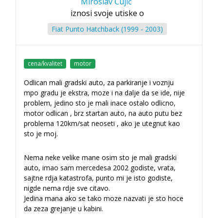
Miroslav Ćujić
iznosi svoje utiske o
Fiat Punto Hatchback (1999 - 2003)
cena/kvalitet
motor
Odlican mali gradski auto, za parkiranje i voznju
mpo gradu je ekstra, moze i na dalje da se ide, nije
problem, jedino sto je mali inace ostalo odlicno,
motor odlican , brz startan auto, na auto putu bez
problema 120km/sat neoseti , ako je utegnut kao
sto je moj.
Nema neke velike mane osim sto je mali gradski
auto, imao sam mercedesa 2002 godiste, vrata,
sajtne rdja katastrofa, punto mi je isto godiste,
nigde nema rdje sve citavo.
Jedina mana ako se tako moze nazvati je sto hoce
da zeza grejanje u kabini.