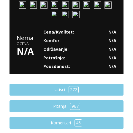
Cena/Kvalitet:
N/A
Nema
Komfor:
N/A
OCENA
N/A
Održavanje:
N/A
Potrošnja:
N/A
Pouzdanost:
N/A
Utisci
272
Pitanja
967
Komentari
46