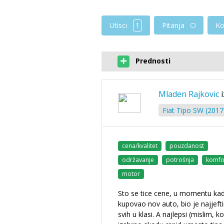
Utisci
1
Pitanja
Ko
Prednosti
Mladen Rajkovic
Fiat Tipo SW (2017 
cena/kvalitet
pouzdanost
održavanje
potrošnja
komfo
motor
Sto se tice cene, u momentu ka
kupovao nov auto, bio je najjefti
svih u klasi. A najlepsi (mislim, ko