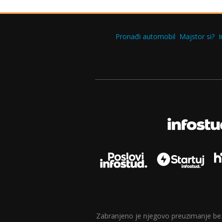
Pronađi automobil
Majstor si?
I
Zabranjeno je njegovo preuzimanje bez d