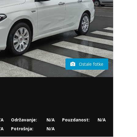
Ostale fotke
/A
Održavanje:
N/A
Pouzdanost:
N/A
/A
Potrošnja:
N/A