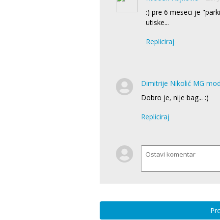
:) pre 6 meseci je "par
utiske...
Repliciraj
Dimitrije Nikolić MG mo
Dobro je, nije bag... :)
Repliciraj
Pro