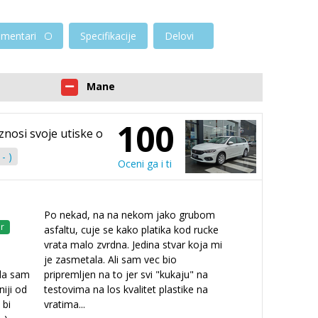
mentari
Specifikacije
Delovi
Mane
100
iznosi svoje utiske o
- )
Oceni ga i ti
Po nekad, na na nekom jako grubom
r
asfaltu, cuje se kako platika kod rucke
vrata malo zvrdna. Jedina stvar koja mi
je zasmetala. Ali sam vec bio
da sam
pripremljen na to jer svi "kukaju" na
niji od
testovima na los kvalitet plastike na
 bi
vratima...