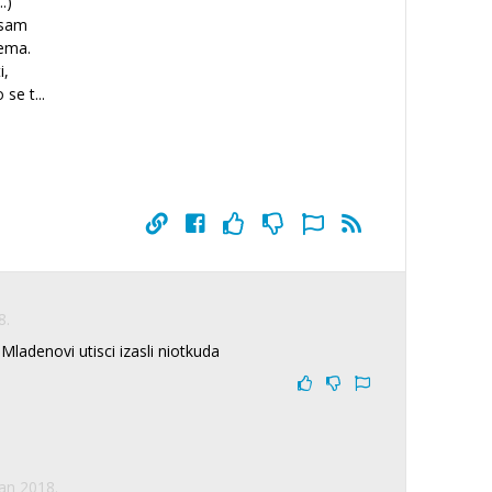
.)
 sam
lema.
i,
 se t
...
8.
Mladenovi utisci izasli niotkuda
Jan 2018.