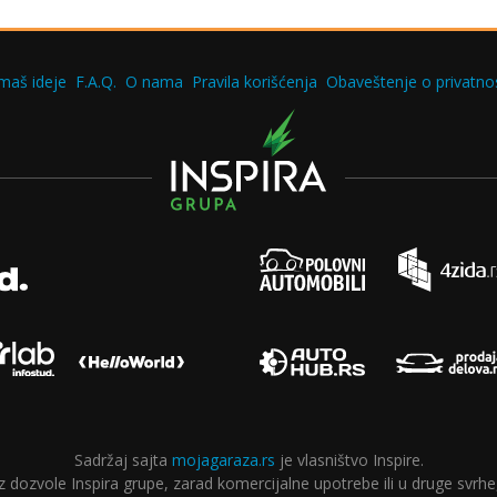
maš ideje
F.A.Q.
O nama
Pravila korišćenja
Obaveštenje o privatnos
Sadržaj sajta
mojagaraza.rs
je vlasništvo Inspire.
ozvole Inspira grupe, zarad komercijalne upotrebe ili u druge svrhe,