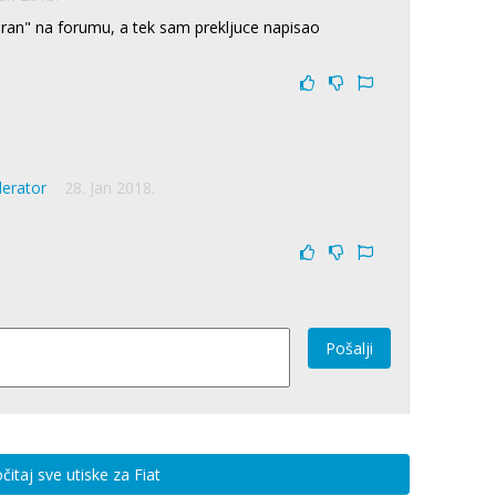
kiran" na forumu, a tek sam prekljuce napisao
derator
28. Jan 2018.
Pošalji
čitaj sve utiske za Fiat