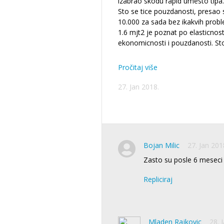
izabrao skodu rapid umesto tipa..
Sto se tice pouzdanosti, presao
10.000 za sada bez ikakvih prob
1.6 mjt2 je poznat po elasticnost
ekonomicnosti i pouzdanosti. Sto
Pročitaj više
27. Jan 2018.
Bojan Milic
27. Jan 201
Zasto su posle 6 meseci 
Repliciraj
Mladen Rajkovic
28. 