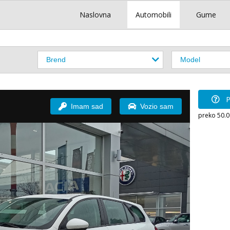
Naslovna
Automobili
Gume
P
Imam sad
Vozio sam
preko 50.