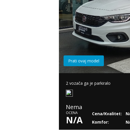
Prati ovaj model
2 vozača ga je parkiralo
Nema
OCENA
Cena/Kvalitet:
N
N/A
Komfor:
N