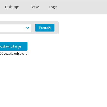
Diskusije
Fotke
Login
ostavi pitanje
000 vozača odgovara