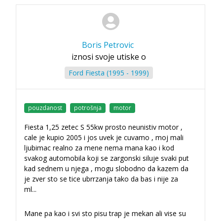
Boris Petrovic
iznosi svoje utiske o
Ford Fiesta (1995 - 1999)
pouzdanost
potrošnja
motor
Fiesta 1,25 zetec S 55kw prosto neunistiv motor ,
cale je kupio 2005 i jos uvek je cuvamo , moj mali
ljubimac realno za mene nema mana kao i kod
svakog automobila koji se zargonski siluje svaki put
kad sednem u njega , mogu slobodno da kazem da
je zver sto se tice ubrrzanja tako da bas i nije za
ml
...
Mane pa kao i svi sto pisu trap je mekan ali vise su