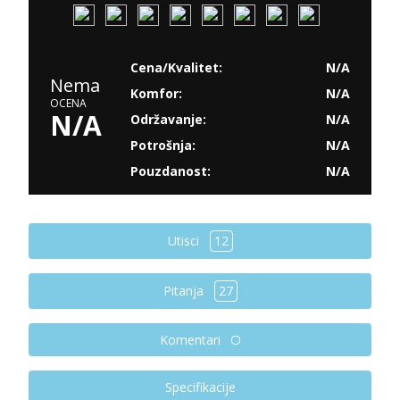
Cena/Kvalitet:
N/A
Nema
Komfor:
N/A
OCENA
N/A
Održavanje:
N/A
Potrošnja:
N/A
Pouzdanost:
N/A
Utisci
12
Pitanja
27
Komentari
Specifikacije