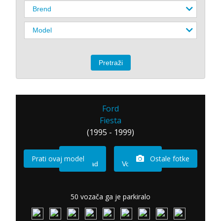
Ford
Fiesta
(1995 - 1999)
Prati ovaj model
Ostale fotke
Imam sad
Vozio sam
50 vozača ga je parkiralo