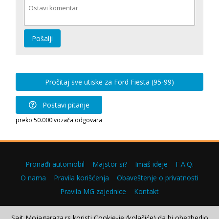
Pošalji
Pročitaj sve utiske za Ford Fiesta (95-99)
Postavi pitanje
preko 50.000 vozača odgovara
Pronađi automobil
Majstor si?
Imaš ideje
F.A.Q.
O nama
Pravila korišćenja
Obaveštenje o privatnosti
Pravila MG zajednice
Kontakt
Sajt Mojagaraza.rs koristi Cookie-je (kolačiće) da bi obezbedio