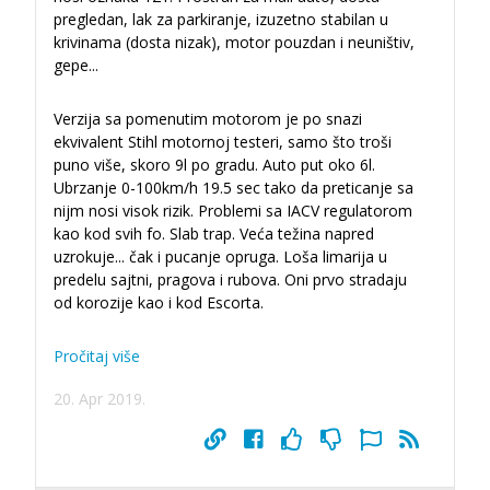
pregledan, lak za parkiranje, izuzetno stabilan u
krivinama (dosta nizak), motor pouzdan i neuništiv,
gepe
...
Verzija sa pomenutim motorom je po snazi
ekvivalent Stihl motornoj testeri, samo što troši
puno više, skoro 9l po gradu. Auto put oko 6l.
Ubrzanje 0-100km/h 19.5 sec tako da preticanje sa
nijm nosi visok rizik. Problemi sa IACV regulatorom
kao kod svih fo. Slab trap. Veća težina napred
uzrokuje
...
čak i pucanje opruga. Loša limarija u
predelu sajtni, pragova i rubova. Oni prvo stradaju
od korozije kao i kod Escorta.
Pročitaj više
20. Apr 2019.