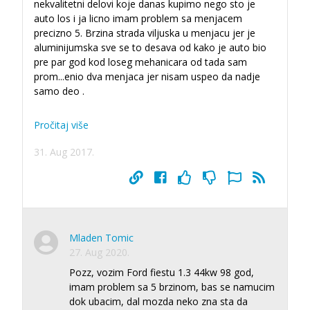
nekvalitetni delovi koje danas kupimo nego sto je
auto los i ja licno imam problem sa menjacem
precizno 5. Brzina strada viljuska u menjacu jer je
aluminijumska sve se to desava od kako je auto bio
pre par god kod loseg mehanicara od tada sam
prom
...
enio dva menjaca jer nisam uspeo da nadje
samo deo .
Pročitaj više
31. Aug 2017.
Mladen Tomic
27. Aug 2020.
Pozz, vozim Ford fiestu 1.3 44kw 98 god,
imam problem sa 5 brzinom, bas se namucim
dok ubacim, dal mozda neko zna sta da