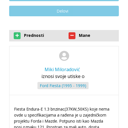
Delovi
Prednosti
Mane
Miki Miloradović
iznosi svoje utiske o
Ford Fiesta (1995 - 1999)
Fiesta Endura-E 1.3 bnzinac(37KW,50KS) koje nema
ovde u specifikacijama a rađena je u zajedničkom
projektu Forda i Mazde. Potpuno isti kao Mazda
nosi oznaku 121. Prostran za mali auto, dosta