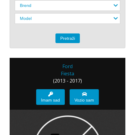
Ford
Fiesta
(2013 - 2017)
Imam sad
Vozio sam