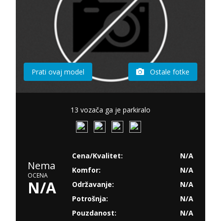
Prati ovaj model
Ostale fotke
13 vozača ga je parkiralo
Cena/Kvalitet:
N/A
Nema
Komfor:
N/A
OCENA
N/A
Održavanje:
N/A
Potrošnja:
N/A
Pouzdanost:
N/A