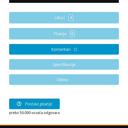
Utisci
4
Pitanja
8
Komentari
Specifikacije
Delovi
Postavi pitanje
preko 50.000 vozača odgovara