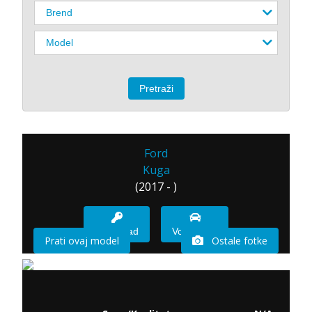
Ford
Kuga
(2017 - )
Imam sad
Vozio sam
Prati ovaj model
Ostale fotke