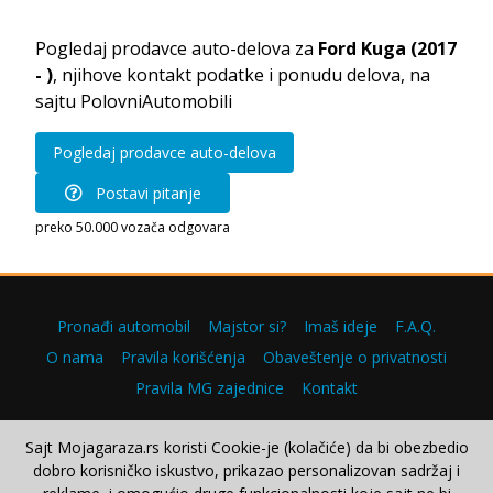
Pogledaj prodavce auto-delova za
Ford Kuga (2017
- )
, njihove kontakt podatke i ponudu delova, na
sajtu PolovniAutomobili
Pogledaj prodavce auto-delova
Postavi pitanje
preko 50.000 vozača odgovara
Pronađi automobil
Majstor si?
Imaš ideje
F.A.Q.
O nama
Pravila korišćenja
Obaveštenje o privatnosti
Pravila MG zajednice
Kontakt
Sajt Mojagaraza.rs koristi Cookie-je (kolačiće) da bi obezbedio
dobro korisničko iskustvo, prikazao personalizovan sadržaj i
Copyright © 2000–2026.