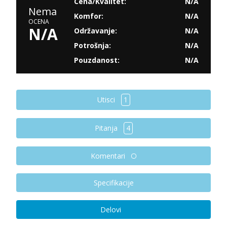
Cena/Kvalitet:
N/A
Nema
Komfor:
N/A
OCENA
N/A
Održavanje:
N/A
Potrošnja:
N/A
Pouzdanost:
N/A
Utisci
1
Pitanja
4
Komentari
Specifikacije
Delovi