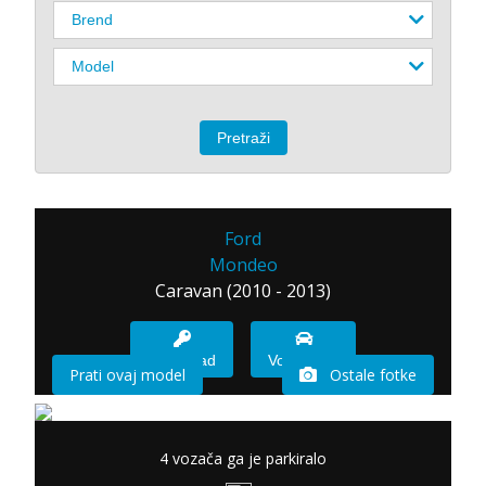
Ford
Mondeo
Caravan (2010 - 2013)
Imam sad
Vozio sam
Prati ovaj model
Ostale fotke
4 vozača ga je parkiralo