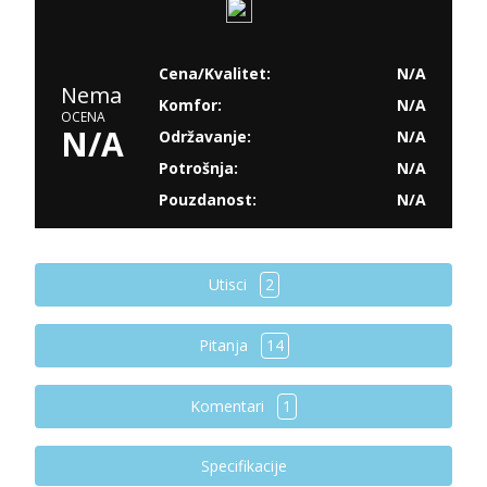
Cena/Kvalitet:
N/A
Nema
Komfor:
N/A
OCENA
N/A
Održavanje:
N/A
Potrošnja:
N/A
Pouzdanost:
N/A
Utisci
2
Pitanja
14
Komentari
1
Specifikacije