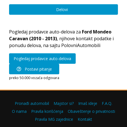
Delovi
Pogledaj prodavce auto-delova za
Ford Mondeo
Caravan (2010 - 2013)
, njihove kontakt podatke i
ponudu delova, na sajtu PolovniAutomobili
Pogledaj prodavce auto-delova
Postavi pitanje
preko 50.000 vozača odgovara
Pronađi automobil
Majstor si?
Imaš ideje
F.A.Q.
O nama
Pravila korišćenja
Obaveštenje o privatnosti
Pravila MG zajednice
Kontakt