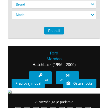
Ford
Mondeo
Hatchback (1996 - 2000)
Imam sad
Vozio sam
Prati ovaj model
Ostale fotke
29 vozača ga je parkiralo