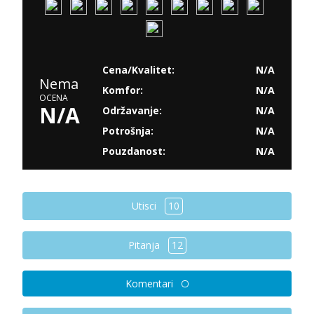
Cena/Kvalitet:
N/A
Nema
Komfor:
N/A
OCENA
N/A
Održavanje:
N/A
Potrošnja:
N/A
Pouzdanost:
N/A
Utisci
10
Pitanja
12
Komentari