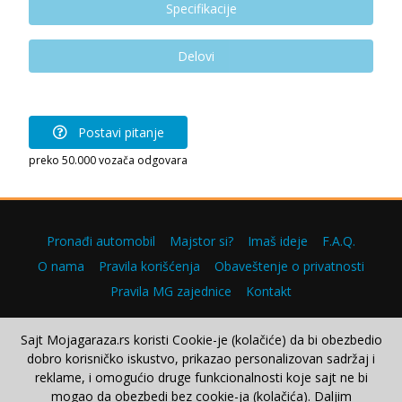
Specifikacije
Delovi
Postavi pitanje
preko 50.000 vozača odgovara
Pronađi automobil
Majstor si?
Imaš ideje
F.A.Q.
O nama
Pravila korišćenja
Obaveštenje o privatnosti
Pravila MG zajednice
Kontakt
Sajt Mojagaraza.rs koristi Cookie-je (kolačiće) da bi obezbedio
dobro korisničko iskustvo, prikazao personalizovan sadržaj i
Copyright © 2000–2026.
reklame, i omogućio druge funkcionalnosti koje sajt ne bi
mogao da obezbedi bez cookie-ja (kolačića). Daljim