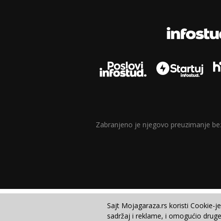
Zabranjeno je njegovo preuzimanje bez d
Sajt Mojagaraza.rs koristi Cookie-j
sadržaj i reklame, i omogućio druge