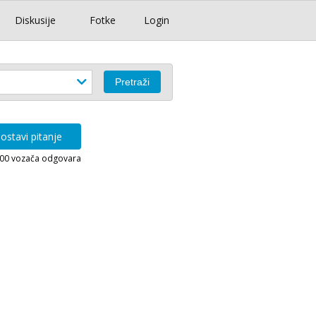
Diskusije
Fotke
Login
ostavi pitanje
000 vozača odgovara