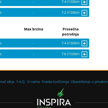
+
s
-
7.4 l/100km
+
s
-
7.2 l/100km
Max brzina
Prosečna
potrošnja
+
s
-
7.4 l/100km
+
s
-
7.6 l/100km
maš ideje
F.A.Q.
O nama
Pravila korišćenja
Obaveštenje o privatnos