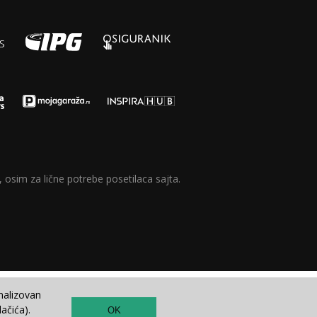
 osim za lične potrebe posetilaca sajta.
nalizovan
ačića).
OK