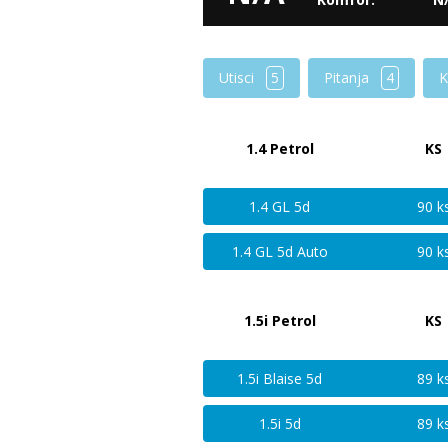
Utisci
5
Pitanja
4
K
1.4 Petrol
KS
1.4 GL 5d
90 k
1.4 GL 5d Auto
90 k
1.5i Petrol
KS
1.5i Blaise 5d
89 k
1.5i 5d
89 k