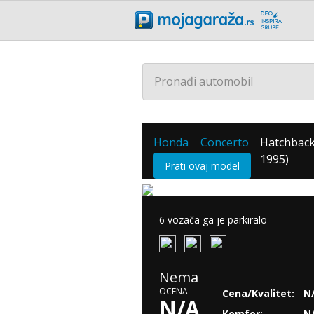
Pronađi automobil
Honda
Concerto
Hatchback
/
/
1995)
Prati ovaj model
6 vozača ga je parkiralo
Nema
OCENA
Cena/Kvalitet:
N
N/A
Komfor:
N