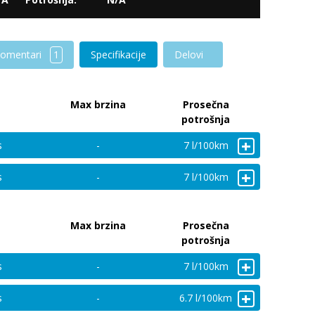
omentari
1
Specifikacije
Delovi
Max brzina
Prosečna
potrošnja
+
s
-
7 l/100km
+
s
-
7 l/100km
Max brzina
Prosečna
potrošnja
+
s
-
7 l/100km
+
s
-
6.7 l/100km