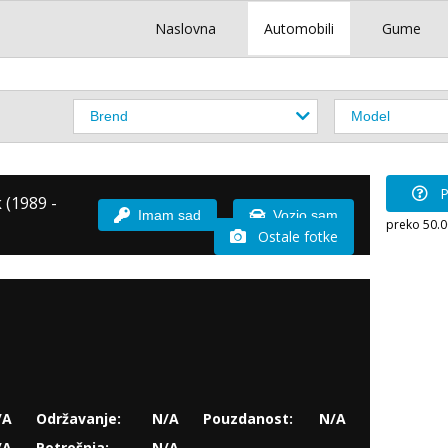
Naslovna
Automobili
Gume
P
 (1989 -
Imam sad
Vozio sam
preko 50.
Ostale fotke
/A
Održavanje:
N/A
Pouzdanost:
N/A
/A
Potrošnja:
N/A