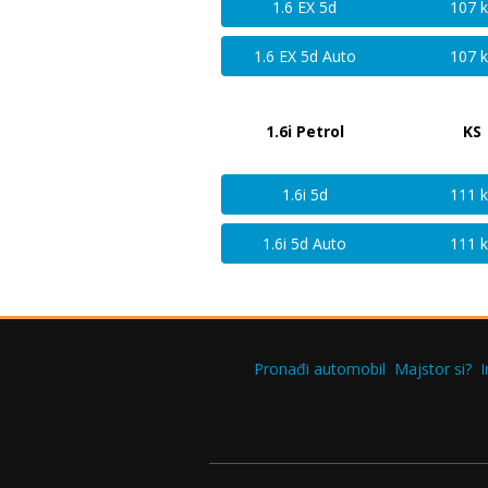
1.6 EX 5d
107 k
1.6 EX 5d Auto
107 k
1.6i Petrol
KS
1.6i 5d
111 k
1.6i 5d Auto
111 k
Pronađi automobil
Majstor si?
I