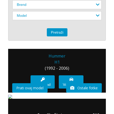
Hummer
H1
(1992 - 2006)
Imam sad
Vozio sam
Prati ovaj model
Ostale fotke