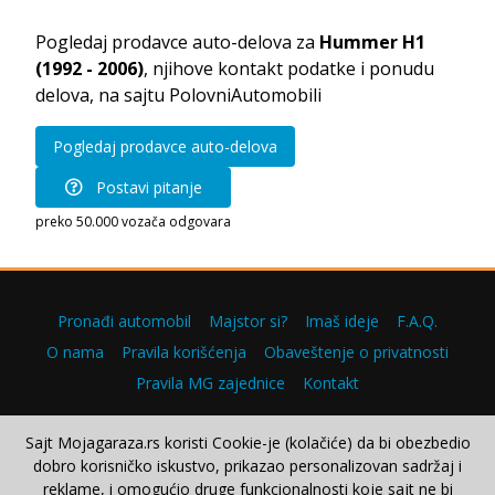
Pogledaj prodavce auto-delova za
Hummer H1
(1992 - 2006)
, njihove kontakt podatke i ponudu
delova, na sajtu PolovniAutomobili
Pogledaj prodavce auto-delova
Postavi pitanje
preko 50.000 vozača odgovara
Pronađi automobil
Majstor si?
Imaš ideje
F.A.Q.
O nama
Pravila korišćenja
Obaveštenje o privatnosti
Pravila MG zajednice
Kontakt
Sajt Mojagaraza.rs koristi Cookie-je (kolačiće) da bi obezbedio
dobro korisničko iskustvo, prikazao personalizovan sadržaj i
Copyright © 2000–2026.
reklame, i omogućio druge funkcionalnosti koje sajt ne bi