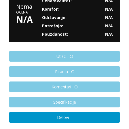
Cena/Kvalitet:
N/A
Nema
Komfor:
N/A
OCENA
N/A
Održavanje:
N/A
Potrošnja:
N/A
Pouzdanost:
N/A
Utisci
Pitanja
Komentari
Specifikacije
Delovi