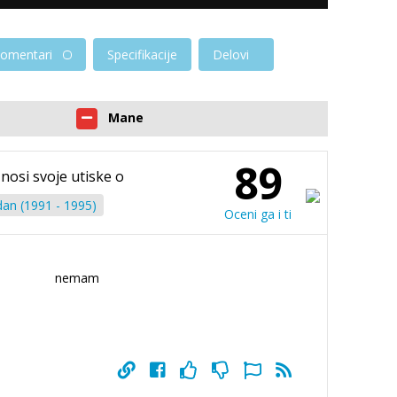
omentari
Specifikacije
Delovi
Mane
89
znosi svoje utiske o
an (1991 - 1995)
Oceni ga i ti
nemam