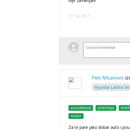
nije zamenjan!
10. Jul 2017.
Peki Micanovic
iz
Hyundai Lantra Sed
pouzdanost
potrošnja
komf
motor
Za te pare jako dobar auto i po