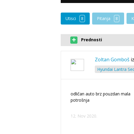
Utisci
8
Pitanja
8
K
Prednosti
Zoltan Gomboš
i
Hyundai Lantra Sed
odličan auto brz pouzdan mala
potrošnja
12. Nov 2020.