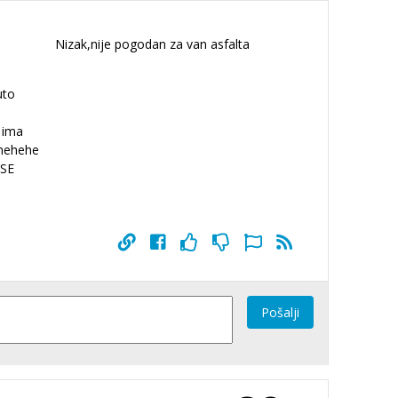
Nizak,nije pogodan za van asfalta
uto
 ima
ehehehe
 SE
Pošalji