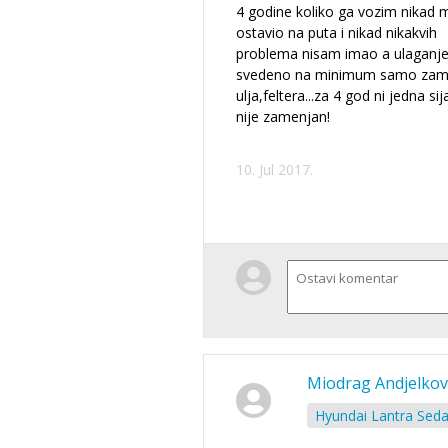
4 godine koliko ga vozim nikad m
ostavio na puta i nikad nikakvih
problema nisam imao a ulaganje
svedeno na minimum samo za
ulja,feltera...za 4 god ni jedna sij
nije zamenjan!
10. Jul 2017.
Miodrag Andjelkov
Hyundai Lantra Seda