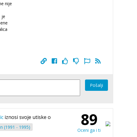
e nije
 je
mene
alica
Pošalji
89
ic
iznosi svoje utiske o
n (1991 - 1995)
Oceni ga i ti