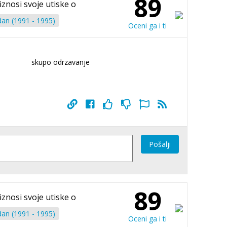
89
iznosi svoje utiske o
an (1991 - 1995)
Oceni ga i ti
skupo odrzavanje
Pošalji
89
iznosi svoje utiske o
an (1991 - 1995)
Oceni ga i ti