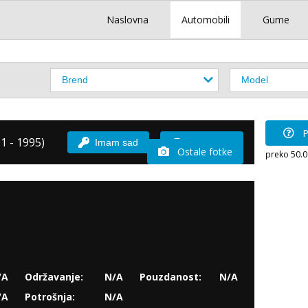
Naslovna
Automobili
Gume
P
1 - 1995)
Imam sad
Vozio sam
Ostale fotke
preko 50.
/A
Održavanje:
N/A
Pouzdanost:
N/A
/A
Potrošnja:
N/A