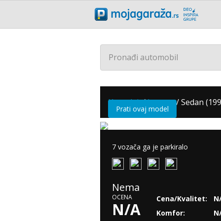
Pronađi automobil
Hyundai
/
Lantra
/
Sedan (199
Prati ovaj model
7 vozača ga je parkiralo
Nema
OCENA
Cena/Kvalitet:
N
N/A
Komfor:
N