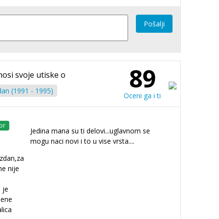
Pošalji
89
nosi svoje utiske o
an (1991 - 1995)
Oceni ga i ti
or
Jedina mana su ti delovi...uglavnom se
mogu naci novi i to u vise vrsta....
uzdan,za
e nije
 je
mene
alica