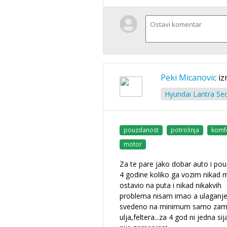
Peki Micanovic
iz
Hyundai Lantra Sed
pouzdanost
potrošnja
komf
motor
Za te pare jako dobar auto i po
4 godine koliko ga vozim nikad m
ostavio na puta i nikad nikakvih
problema nisam imao a ulaganje
svedeno na minimum samo za
ulja,feltera...za 4 god ni jedna sij