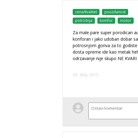
cena/kvalitet
pouzdanost
potrošnja
komfor
motor
Za male pare super porodican a
konforan i jako udoban dobar sa
potrosnjom goriva za to godiste
dosta opreme ide kao metak h
odrzavanje nije skupo NE KVARI
05. Maj 2015.