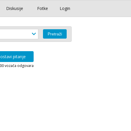
Diskusije
Fotke
Login
ostavi pitanje
000 vozača odgovara