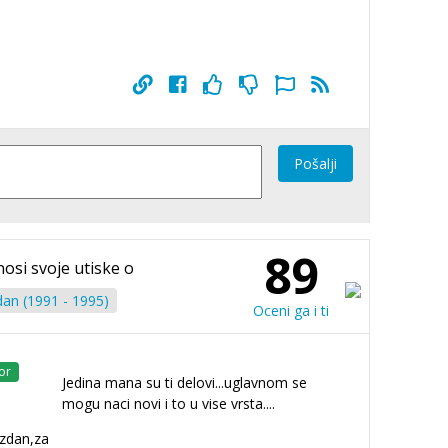
Pošalji
89
nosi svoje utiske o
an (1991 - 1995)
Oceni ga i ti
or
Jedina mana su ti delovi...uglavnom se
mogu naci novi i to u vise vrsta....
uzdan,za