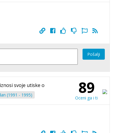
Pošalji
89
iznosi svoje utiske o
an (1991 - 1995)
Oceni ga i ti