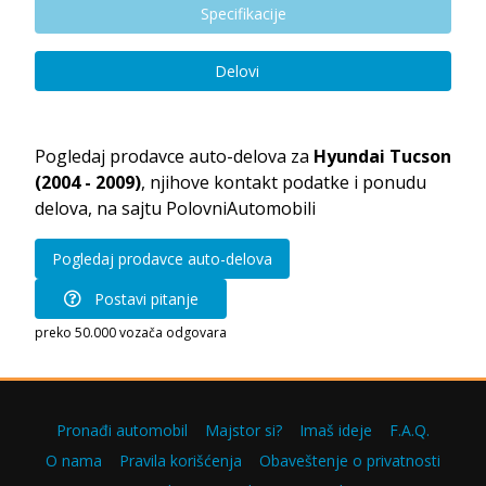
Specifikacije
Delovi
Pogledaj prodavce auto-delova za
Hyundai Tucson
(2004 - 2009)
, njihove kontakt podatke i ponudu
delova, na sajtu PolovniAutomobili
Pogledaj prodavce auto-delova
Postavi pitanje
preko 50.000 vozača odgovara
Pronađi automobil
Majstor si?
Imaš ideje
F.A.Q.
O nama
Pravila korišćenja
Obaveštenje o privatnosti