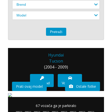
Hyundai
Tucson
(2004 - 2009)
Imam sad
Vozio sam
Prati ovaj model
Ostale fotke
67 vozača ga je parkiralo