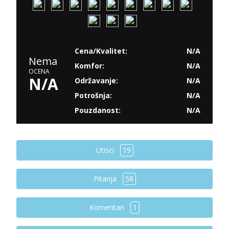
Cena/Kvalitet:
N/A
Nema
Komfor:
N/A
OCENA
N/A
Održavanje:
N/A
Potrošnja:
N/A
Pouzdanost:
N/A
Utisci
19
Pitanja
58
Komentari
1