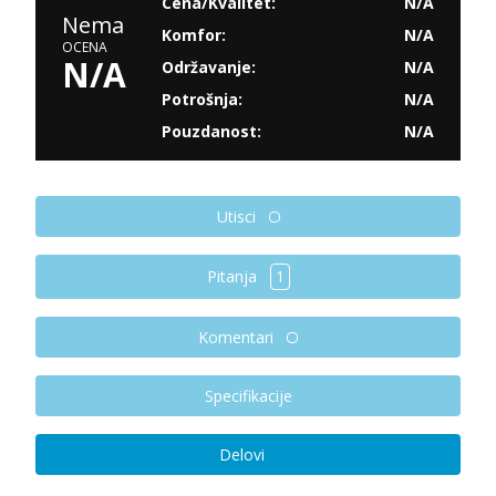
Cena/Kvalitet:
N/A
Nema
Komfor:
N/A
OCENA
N/A
Održavanje:
N/A
Potrošnja:
N/A
Pouzdanost:
N/A
Utisci
Pitanja
1
Komentari
Specifikacije
Delovi