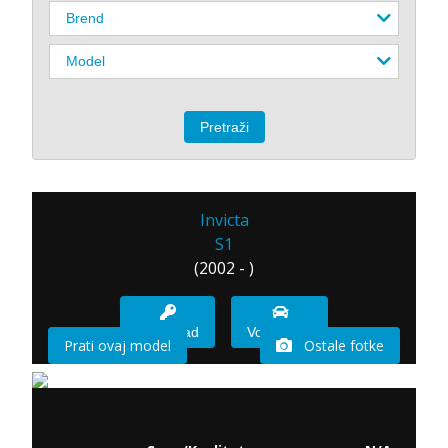
Invicta
S1
(2002 - )
Imam sad
Vozio sam
Prati ovaj model
Ostale fotke