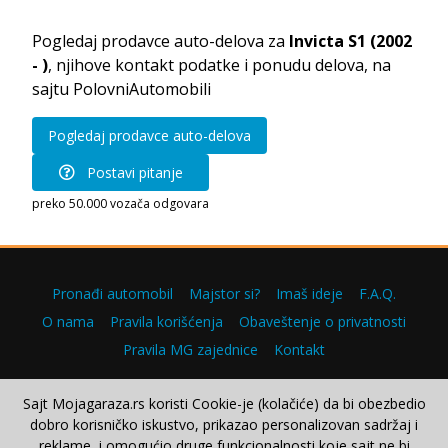
Pogledaj prodavce auto-delova za
Invicta S1 (2002
- )
, njihove kontakt podatke i ponudu delova, na
sajtu PolovniAutomobili
Pogledaj prodavce auto-delova
Postavi pitanje
preko 50.000 vozača odgovara
Pronađi automobil
Majstor si?
Imaš ideje
F.A.Q.
O nama
Pravila korišćenja
Obaveštenje o privatnosti
Pravila MG zajednice
Kontakt
Sajt Mojagaraza.rs koristi Cookie-je (kolačiće) da bi obezbedio
dobro korisničko iskustvo, prikazao personalizovan sadržaj i
Copyright © 2000–2026.
reklame, i omogućio druge funkcionalnosti koje sajt ne bi