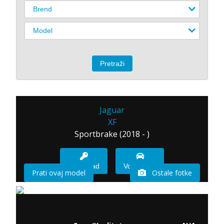
Jaguar
XF
Sportbrake (2018 - )
Imam sad
Vozio sam
Prati ovaj model
Ostale fotke