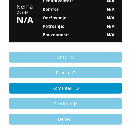
Cena/Kvalitet:
N/A
Nema
Komfor:
N/A
OCENA
N/A
Održavanje:
N/A
Potrošnja:
N/A
Pouzdanost:
N/A
Utisci
Pitanja
Komentari
Specifikacije
Delovi