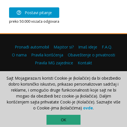
Postavi pitanje
preko 50.000 vozača odgovara
Pronađi automobil
Majstor si?
Imaš ideje
F.A.Q.
O nama
Pravila korišćenja
Obaveštenje o privatnosti
Pravila MG zajednice
Kontakt
Sajt Mojagaraza.rs koristi Cookie-je (kolačiće) da bi obezbedio
dobro korisničko iskustvo, prikazao personalizovan sadržaj i
Copyright © 2000–2026.
reklame, i omogućio druge funkcionalnosti koje sajt ne bi
mogao da obezbedi bez cookie-ja (kolačića). Daljim
korišćenjem sajta prihvatate Cooki-je (Kolačiće). Saznajte više
o Cookie-jima (kolačićima)
ovde
.
TOP
OK