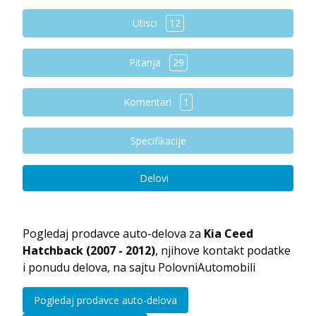
Utisci
12
Pitanja
29
Komentari
1
Specifikacije
Delovi
Pogledaj prodavce auto-delova za
Kia Ceed
Hatchback (2007 - 2012)
, njihove kontakt podatke
i ponudu delova, na sajtu PolovniAutomobili
Pogledaj prodavce auto-delova