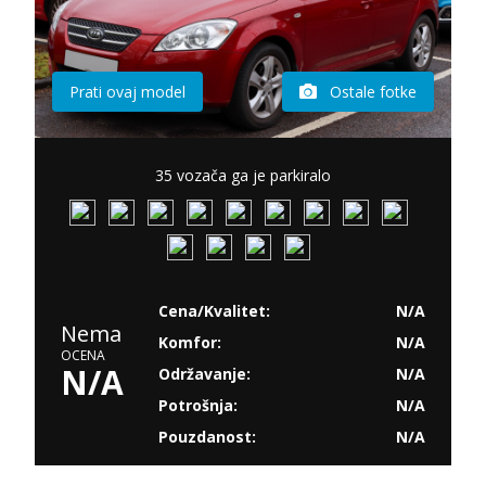
Prati ovaj model
Ostale fotke
35 vozača ga je parkiralo
Cena/Kvalitet:
N/A
Nema
Komfor:
N/A
OCENA
N/A
Održavanje:
N/A
Potrošnja:
N/A
Pouzdanost:
N/A