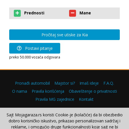
Prednosti
Mane
Pročitaj sve utiske za Kia
Postavi pitanje
preko 50.000 vozača odgovara
Pronađi automobil
Majstor si?
Imaš ideje
F.A.Q.
O nama
Pravila korišćenja
Obaveštenje o privatnosti
Pravila MG zajednice
Kontakt
Sajt Mojagaraza.rs koristi Cookie-je (kolačiće) da bi obezbedio
dobro korisničko iskustvo, prikazao personalizovan sadržaj i
Copyright © 2000–2026.
reklame, i omogućio druge funkcionalnosti koje sajt ne bi