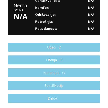
Cena/Kvalitet:
N/A
Nema
Komfor:
N/A
OCENA
N/A
Održavanje:
N/A
Potrošnja:
N/A
Pouzdanost:
N/A
Utisci
Pitanja
Komentari
Specifikacije
Delovi