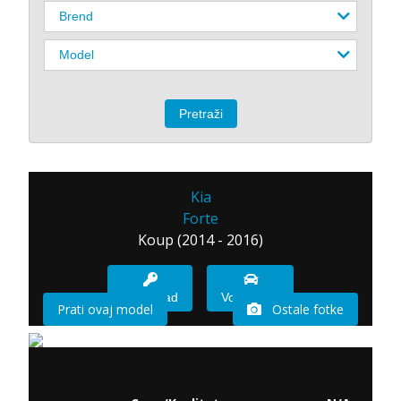
Kia
Forte
Koup (2014 - 2016)
Imam sad
Vozio sam
Prati ovaj model
Ostale fotke