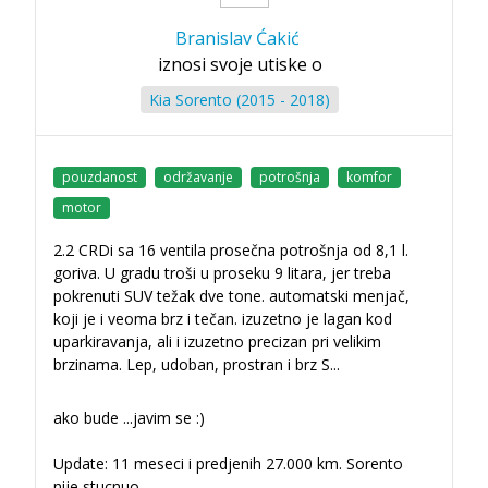
Branislav Ćakić
iznosi svoje utiske o
Kia Sorento (2015 - 2018)
pouzdanost
održavanje
potrošnja
komfor
motor
2.2 CRDi sa 16 ventila prosečna potrošnja od 8,1 l.
goriva. U gradu troši u proseku 9 litara, jer treba
pokrenuti SUV težak dve tone. automatski menjač,
koji je i veoma brz i tečan. izuzetno je lagan kod
uparkiravanja, ali i izuzetno precizan pri velikim
brzinama. Lep, udoban, prostran i brz S
...
ako bude ...javim se :)
Update: 11 meseci i predjenih 27.000 km. Sorento
nije stucnuo.