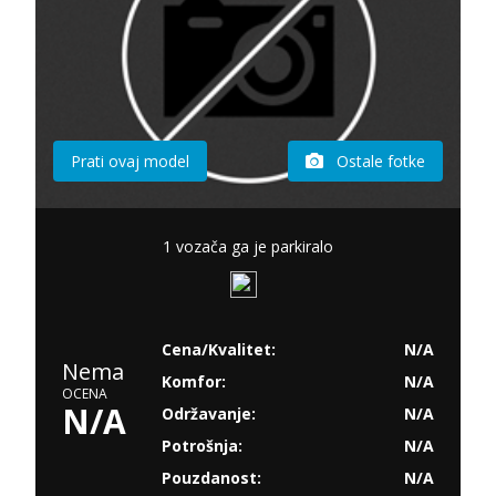
Prati ovaj model
Ostale fotke
1 vozača ga je parkiralo
Cena/Kvalitet:
N/A
Nema
Komfor:
N/A
OCENA
N/A
Održavanje:
N/A
Potrošnja:
N/A
Pouzdanost:
N/A