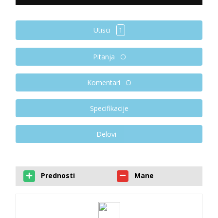
Utisci
1
Pitanja
Komentari
Specifikacije
Delovi
Prednosti
Mane