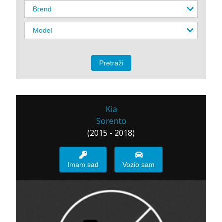
Kia
Sorento
(2015 - 2018)
Imam sad
Vozio sam