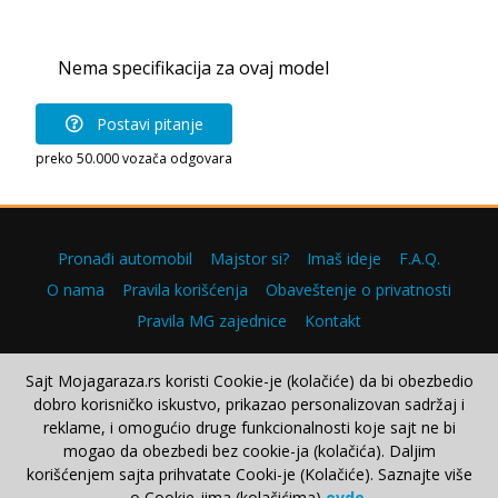
Nema specifikacija za ovaj model
Postavi pitanje
preko 50.000 vozača odgovara
Pronađi automobil
Majstor si?
Imaš ideje
F.A.Q.
O nama
Pravila korišćenja
Obaveštenje o privatnosti
Pravila MG zajednice
Kontakt
Sajt Mojagaraza.rs koristi Cookie-je (kolačiće) da bi obezbedio
dobro korisničko iskustvo, prikazao personalizovan sadržaj i
Copyright © 2000–2026.
reklame, i omogućio druge funkcionalnosti koje sajt ne bi
mogao da obezbedi bez cookie-ja (kolačića). Daljim
korišćenjem sajta prihvatate Cooki-je (Kolačiće). Saznajte više
o Cookie-jima (kolačićima)
ovde
.