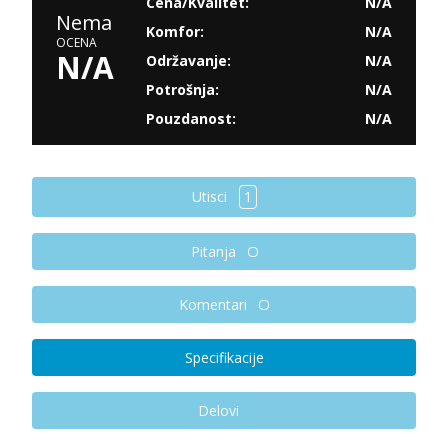
Cena/Kvalitet:
N/A
Nema
Komfor:
N/A
OCENA
N/A
Održavanje:
N/A
Potrošnja:
N/A
Pouzdanost:
N/A
Utisci
1
Pitanja
Komentari
Specifikacije
Delovi