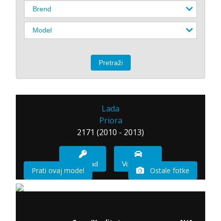
Lada
Priora
2171 (2010 - 2013)
Imam sad
Vozio sam
Prati ovaj model
Ostale fotke