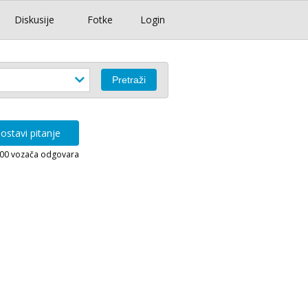
Diskusije
Fotke
Login
ostavi pitanje
000 vozača odgovara