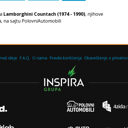
za
Lamborghini Countach (1974 - 1990)
, njihove
, na sajtu PolovniAutomobili
maš ideje
F.A.Q.
O nama
Pravila korišćenja
Obaveštenje o privatnos