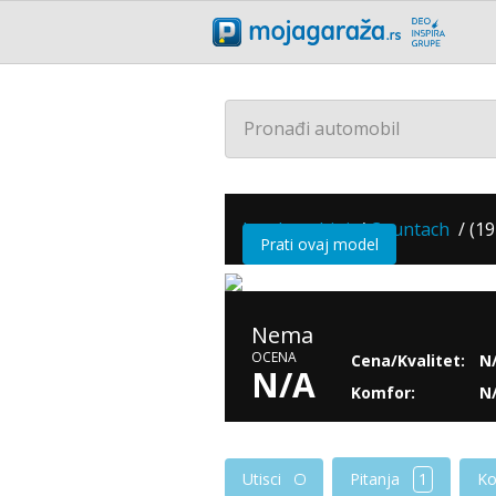
Pronađi automobil
Lamborghini
/
Countach
/
(19
Prati ovaj model
Nema
OCENA
Cena/Kvalitet:
N
N/A
Komfor:
N
Pitanja
1
Utisci
Ko