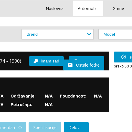
Naslovna
Automobili
Gume
P
74 - 1990)
Imam sad
Vozio sam
Ostale fotke
preko 50.
/A
Održavanje:
N/A
Pouzdanost:
N/A
/A
Potrošnja:
N/A
mentari
Specifikacije
Delovi