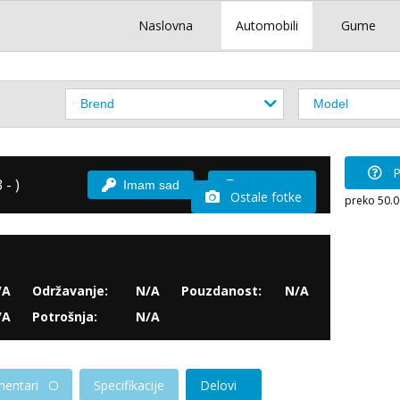
Naslovna
Automobili
Gume
P
 - )
Imam sad
Vozio sam
Ostale fotke
preko 50.
/A
Održavanje:
N/A
Pouzdanost:
N/A
/A
Potrošnja:
N/A
entari
Specifikacije
Delovi