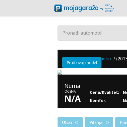
Pronađi automobil
Lamborghini
/
Veneno
/
(2013
Prati ovaj model
Nema
OCENA
Cena/Kvalitet:
N
N/A
Komfor:
N
Utisci
Pitanja
Kom