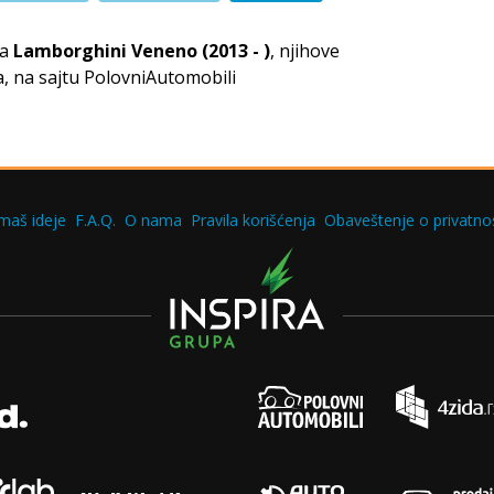
za
Lamborghini Veneno (2013 - )
, njihove
, na sajtu PolovniAutomobili
maš ideje
F.A.Q.
O nama
Pravila korišćenja
Obaveštenje o privatnos