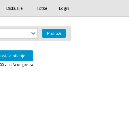
Diskusije
Fotke
Login
ostavi pitanje
000 vozača odgovara