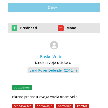
Delovi
Prednosti
Mane
Bosko Vucinic
iznosi svoje utiske o
Land Rover Defender (2012 - )
pouzdanost
Iskreno prednost ovoga vozila nisam vidio.
cena/kvalitet
održavanje
potrošnja
komfor