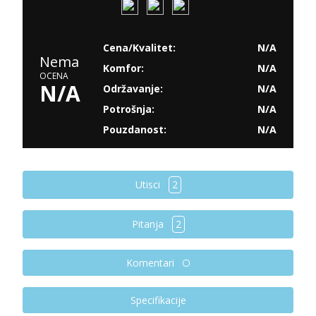
Cena/Kvalitet:
N/A
Nema
Komfor:
N/A
OCENA
N/A
Održavanje:
N/A
Potrošnja:
N/A
Pouzdanost:
N/A
Utisci
2
Pitanja
2
Komentari
Specifikacije