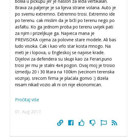
bolila u pickupu jer je naslon za leđa vertikalan.
Brava za paljenje je sa lijeva strane volana. Auto je
po svemu extremno. Extremno trosi. Extremno ide
po terenu. cak mislim da je brži po terenu nego po
asfaltu. Ko ga jednom proba po terenu uvijek pati
za njim i prizeljkuje ga. Najveca mana je
PREVISOKA cijena za polovne stare modele. Ali bas
ludo visoka. Cak i kao vrlo star kosta mnogo. Na
meti je i lopova, u Engleskoj se najvise krade.
Dijelovi za defendera su skupi kao za Ferari.puno
trosi jer mu je stalni 4x4 pogon. Ovaj moj je trosio
izmedju 20 i 30 litara na 100km (vecinom terenska
voznja). srecom firma je plaćala gorivo :) dizela
nisam nikad vozio ali ni on nije ekonomican.
Pročitaj više
01. Aug 2017.