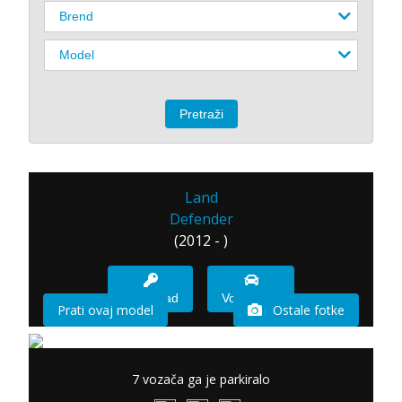
Land
Defender
(2012 - )
Imam sad
Vozio sam
Prati ovaj model
Ostale fotke
7 vozača ga je parkiralo