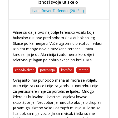
iznosi svoje utiske o
Land Rover Defender (2012 - )
Vrline su da je ovo najbolje terensko vozilo koje
bukvalno rusi sve pred sobom.Gazi dubok snijeg.
Skače po kamenjaru. Vuče ogromnu prikolicu. Izvlači
iz blata mnoge novije razvikane terence. Čitava
karoserija je od Aluminija i zato nema korozije i
relativno je lagan pa dobro skače po brdu...Ma
...
cena/kvalitet
potrošnja
komfor
motor
Ovaj auto ima punoooo mana ali mora se voljeti.
Auto nije za curice i nije za gradsku upotrebu i nije
za penzionere i nije za porodicne ljude... Mnogo
ždere ali bukvalno... kvari se... dijelovi krvavo
skupi.Spor je. Neudobar je narocito ako je pickup ali
ja sam ga iskreno volio i osmijeh mi nije si
...
lazio sa
lica dok sam ga vozio. Ja sam visok i leđa su me