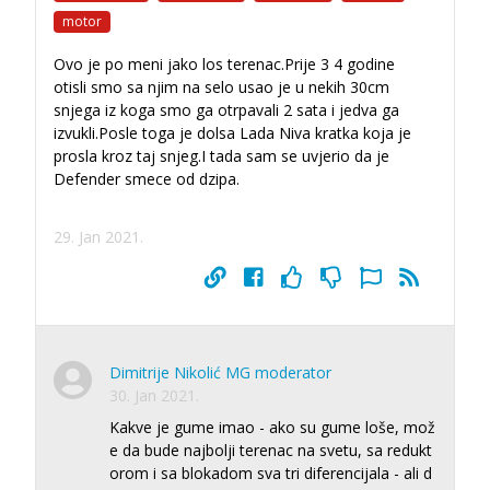
motor
Ovo je po meni jako los terenac.Prije 3 4 godine
otisli smo sa njim na selo usao je u nekih 30cm
snjega iz koga smo ga otrpavali 2 sata i jedva ga
izvukli.Posle toga je dolsa Lada Niva kratka koja je
prosla kroz taj snjeg.I tada sam se uvjerio da je
Defender smece od dzipa.
29. Jan 2021.
Dimitrije Nikolić MG moderator
30. Jan 2021.
Kakve je gume imao - ako su gume loše, mož
e da bude najbolji terenac na svetu, sa redukt
orom i sa blokadom sva tri diferencijala - ali d