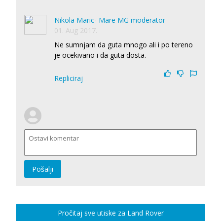
Nikola Maric- Mare MG moderator
01. Aug 2017.
Ne sumnjam da guta mnogo ali i po tereno
je ocekivano i da guta dosta.
Repliciraj
Pošalji
Pročitaj sve utiske za Land Rover