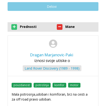
Delovi
Prednosti
Mane
Dragan Marjanovic-Paki
iznosi svoje utiske o
Land Rover Discovery (1989 - 1998)
pouzdanost
potrošnja
komfor
motor
Mala potrosnja,udoban i komforan, brz na cesti a
za off road pravo udoban.