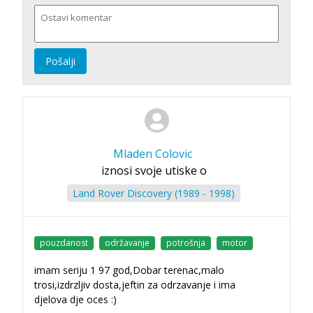
Pošalji
Mladen Colovic
iznosi svoje utiske o
Land Rover Discovery (1989 - 1998)
pouzdanost
održavanje
potrošnja
motor
imam seriju 1 97 god,Dobar terenac,malo
trosi,izdrzljiv dosta,jeftin za odrzavanje i ima
djelova dje oces :)