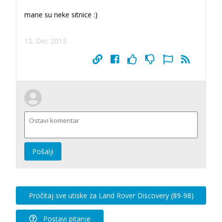
mane su neke sitnice :)
12. Dec 2013.
Pošalji
Pročitaj sve utiske za Land Rover Discovery (89-98)
Postavi pitanje