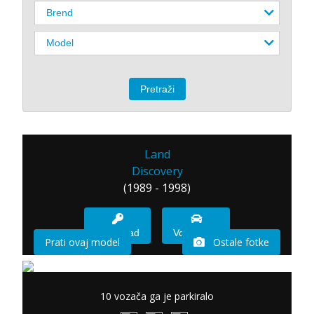
Land
Discovery
(1989 - 1998)
Imam sad
Vozio sam
Prati ovaj model
Ostale fotke
10 vozača ga je parkiralo