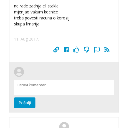
ne rade zadnja el. stakla
mjenjao vakum kocnice
treba povesti racuna o korozij
skupa limarija
11. Aug 2017.
Pošalji