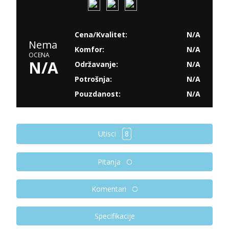
Cena/Kvalitet:
N/A
Nema
Komfor:
N/A
OCENA
N/A
Održavanje:
N/A
Potrošnja:
N/A
Pouzdanost:
N/A
Utisci
8
Pitanja
Komentari
Specifikacije