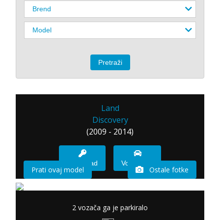
Land
Discovery
(2009 - 2014)
Imam sad
Vozio sam
Prati ovaj model
Ostale fotke
2 vozača ga je parkiralo