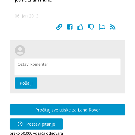
06. Jan 2013.
Pošalji
Pročitaj sve utiske za Land Rover
Postavi pitanje
preko 50.000 vozača odgovara