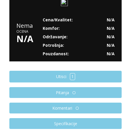
Cena/Kvalitet:
N/A
Nema
Komfor:
N/A
OCENA
N/A
Održavanje:
N/A
Potrošnja:
N/A
Pouzdanost:
N/A
Utisci
1
Pitanja
Komentari
Specifikacije