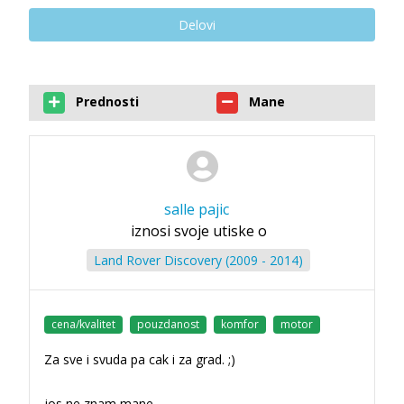
Delovi
Prednosti
Mane
salle pajic
iznosi svoje utiske o
Land Rover Discovery (2009 - 2014)
cena/kvalitet
pouzdanost
komfor
motor
Za sve i svuda pa cak i za grad. ;)
jos ne znam mane.