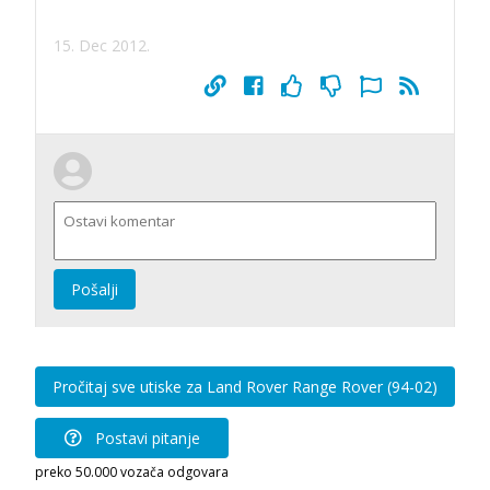
15. Dec 2012.
Pošalji
Pročitaj sve utiske za Land Rover Range Rover (94-02)
Postavi pitanje
preko 50.000 vozača odgovara