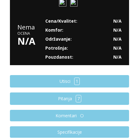
Cena/Kvalitet:
N/A
Nema
Komfor:
N/A
OCENA
N/A
Održavanje:
N/A
Potrošnja:
N/A
Pouzdanost:
N/A
Utisci
1
Pitanja
7
Komentari
Specifikacije