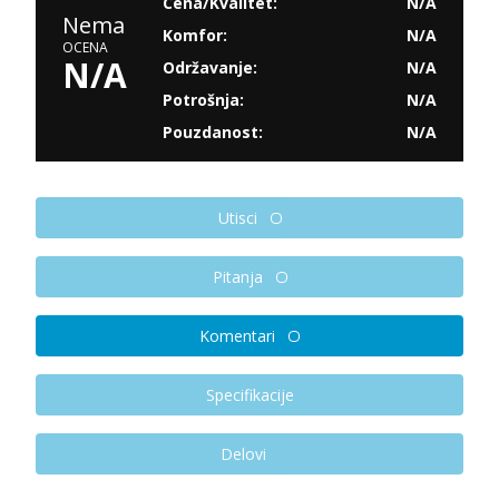
Cena/Kvalitet:
N/A
Nema
Komfor:
N/A
OCENA
N/A
Održavanje:
N/A
Potrošnja:
N/A
Pouzdanost:
N/A
Utisci
Pitanja
Komentari
Specifikacije
Delovi