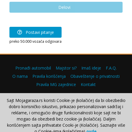
Delovi
Postavi pitanje
preko 50.000 vozača odgovara
Pronađi automobil
Majstor si?
Imaš ideje
F.A.Q.
O nama
Pravila korišćenja
Obaveštenje o privatnosti
Pravila MG zajednice
Kontakt
Sajt Mojagaraza.rs koristi Cookie-je (kolačiće) da bi obezbedio
dobro korisničko iskustvo, prikazao personalizovan sadržaj i
Copyright © 2000–2026.
reklame, i omogućio druge funkcionalnosti koje sajt ne bi
mogao da obezbedi bez cookie-ja (kolačića). Daljim
korišćenjem sajta prihvatate Cooki-je (Kolačiće). Saznajte više
o Cookie-jima (kolačićima)
ovde
.