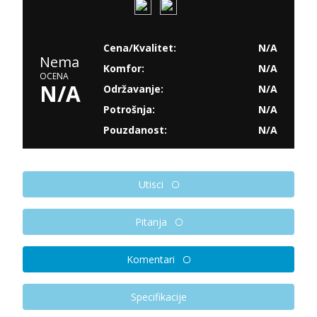
Cena/Kvalitet:
N/A
Nema
Komfor:
N/A
OCENA
N/A
Održavanje:
N/A
Potrošnja:
N/A
Pouzdanost:
N/A
Utisci
Pitanja
Komentari
Specifikacije