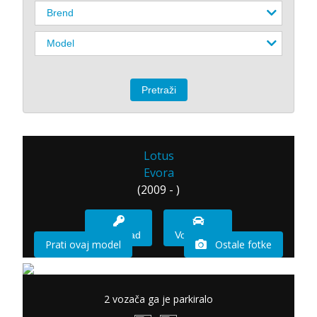
Lotus
Evora
(2009 - )
Imam sad
Vozio sam
Prati ovaj model
Ostale fotke
2 vozača ga je parkiralo