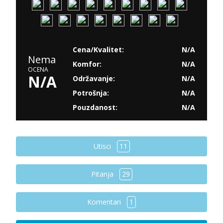
Cena/Kvalitet:
N/A
Nema
Komfor:
N/A
OCENA
N/A
Održavanje:
N/A
Potrošnja:
N/A
Pouzdanost:
N/A
Utisci
11
Pitanja
29
Komentari
1