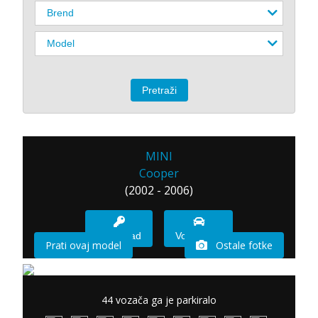
MINI
Cooper
(2002 - 2006)
Imam sad
Vozio sam
Prati ovaj model
Ostale fotke
44 vozača ga je parkiralo