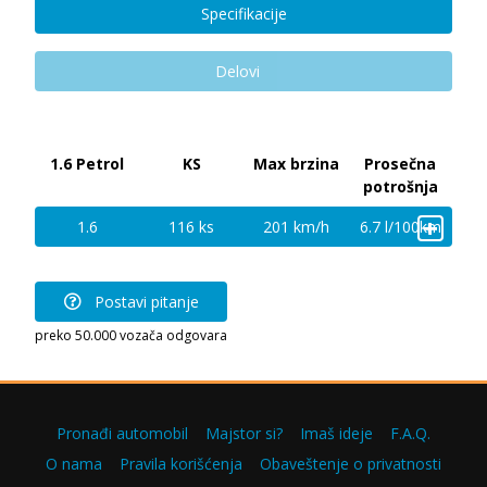
Specifikacije
Delovi
1.6 Petrol
KS
Max brzina
Prosečna
potrošnja
+
1.6
116 ks
201 km/h
6.7 l/100km
Postavi pitanje
preko 50.000 vozača odgovara
Pronađi automobil
Majstor si?
Imaš ideje
F.A.Q.
O nama
Pravila korišćenja
Obaveštenje o privatnosti