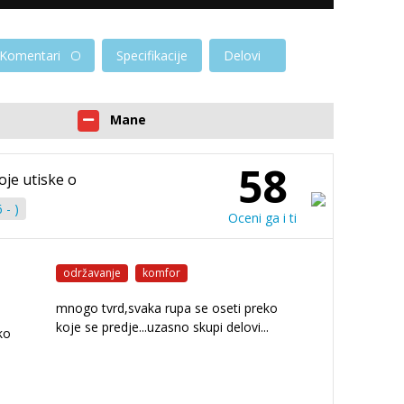
Komentari
Specifikacije
Delovi
Mane
58
oje utiske o
 - )
Oceni ga i ti
održavanje
komfor
mnogo tvrd,svaka rupa se oseti preko
koje se predje...uzasno skupi delovi...
ko