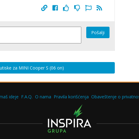
Pošalji
 utiske za MINI Cooper S (06 on)
maš ideje
F.A.Q.
O nama
Pravila korišćenja
Obaveštenje o privatnos