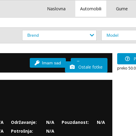
Naslovna
Automobili
Gume
P
Imam sad
Vozio sam
Ostale fotke
preko 50.
/A
Održavanje:
N/A
Pouzdanost:
N/A
/A
Potrošnja:
N/A