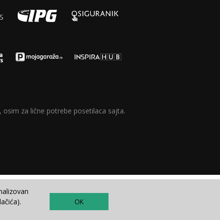
 osim za lične potrebe posetilaca sajta.
nalizovan
ačića).
OK
TOP