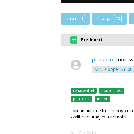
Utisci
1
Pitanja
10
Prednosti
pazi vako
iznosi sv
MINI Cooper S (2006
cena/kvalitet
pouzdanost
potrošnja
motor
solidan autic,ne trosi mnogo i ja
kvalitetno uradjen automobil...
31. Mar 2013.