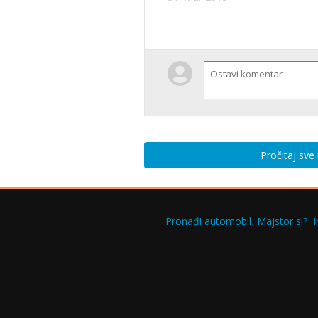
Pročitaj sve
Pronađi automobil
Majstor si?
I