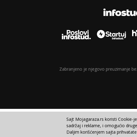
Zabranjeno je njegovo preuzimanje bez d
Sajt Mojagaraza.rs koristi Cookie-j
sadržaj i reklame, i omogućio druge
Daljim korišćenjem sajta prihvatate