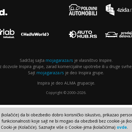
Sadržaj sajta
mojagaraza.rs
je vlasništvo Inspire.
ozvole Inspira grupe, zarad komercijalne upotrebe ili u druge svrhe,
Sajt
mojagaraza.rs
je deo Inspira grupe.
Inspira je deo ALMA grupacije.
Copyright © 2000–2026.
e (kolačiće) da bi obezbedio dobro korisničko iskustvo, prikazao perso
 funkcionalnosti koje sajt ne bi mogao da obezbedi bez cookie-ja (kol
 Cooki-je (Kolačiće). Saznajte više o Cookie-jima (kolačićima)
ovde
.