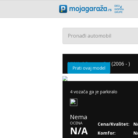
Pronađi automobil
MINI
/
Cooper S
/
(2006 - )
Prati ovaj model
4 vozača ga je parkiralo
Nema
OCENA
Cena/Kvalitet:
N
N/A
Komfor:
N