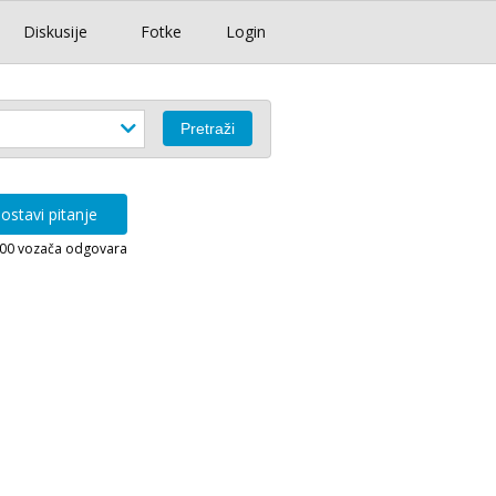
Diskusije
Fotke
Login
ostavi pitanje
000 vozača odgovara