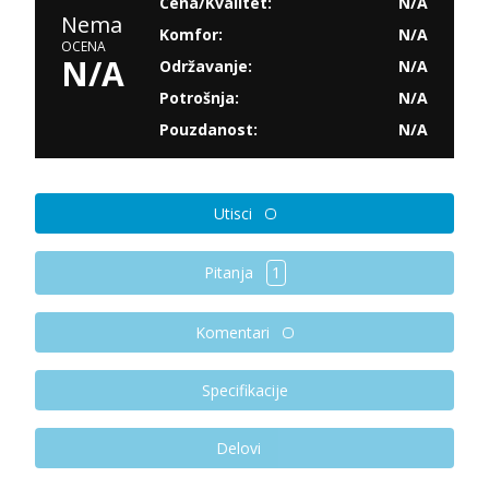
Cena/Kvalitet:
N/A
Nema
Komfor:
N/A
OCENA
N/A
Održavanje:
N/A
Potrošnja:
N/A
Pouzdanost:
N/A
Utisci
Pitanja
1
Komentari
Specifikacije
Delovi