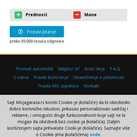
Prednosti
Mane
Postavi pitanje
preko 50.000 vozača odgovara
Pronađi automobil
Majstor si?
Imaš ideje
F.A.Q.
O nama
Pravila korišćenja
Obaveštenje o privatnosti
Pravila MG zajednice
Kontakt
Sajt Mojagaraza.rs koristi Cookie-je (kolačiće) da bi obezbedio
dobro korisničko iskustvo, prikazao personalizovan sadržaj i
Copyright © 2000–2026.
reklame, i omogućio druge funkcionalnosti koje sajt ne bi
mogao da obezbedi bez cookie-ja (kolačića). Daljim
korišćenjem sajta prihvatate Cooki-je (Kolačiće). Saznajte više
o Cookie-jima (kolačićima)
ovde
.