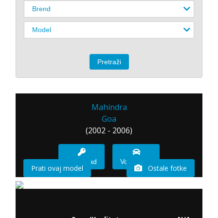
Mahindra
Goa
(2002 - 2006)
Imam sad
Vozio sam
Prati ovaj model
Ostale fotke