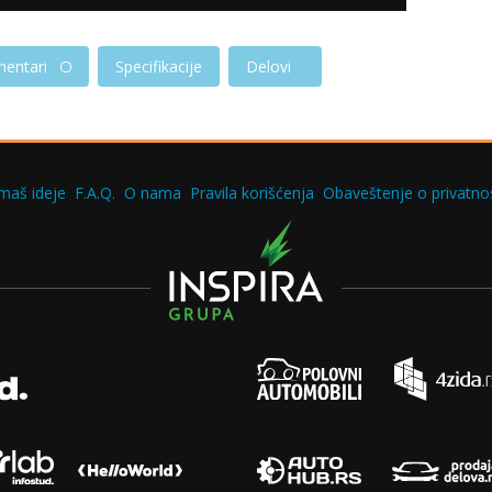
entari
Specifikacije
Delovi
maš ideje
F.A.Q.
O nama
Pravila korišćenja
Obaveštenje o privatnos