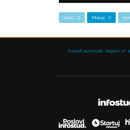
Utisci
Pitanja
Kom
Pronađi automobil
Majstor si?
I