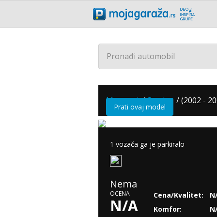
Pronađi automobil
Maserati
/
Spyder
/
(2002 - 20
Prati ovaj model
1 vozača ga je parkiralo
Nema
OCENA
Cena/Kvalitet:
N
N/A
Komfor:
N