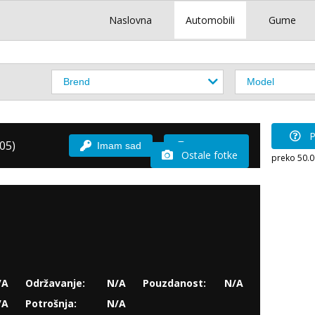
Naslovna
Automobili
Gume
P
05)
Imam sad
Vozio sam
Ostale fotke
preko 50.
/A
Održavanje:
N/A
Pouzdanost:
N/A
/A
Potrošnja:
N/A