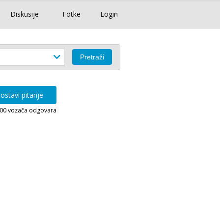
Diskusije
Fotke
Login
ostavi pitanje
000 vozača odgovara