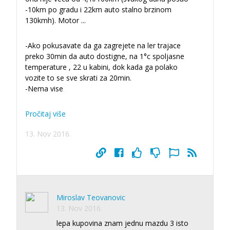
-10km po gradu i 22km auto stalno brzinom
130kmh). Motor
...
-Ako pokusavate da ga zagrejete na ler trajace
preko 30min da auto dostigne, na 1°c spoljasne
temperature , 22 u kabini, dok kada ga polako
vozite to se sve skrati za 20min.
-Nema vise
Pročitaj više
13. Nov 2016.
Miroslav Teovanovic
13. Nov 2016.
lepa kupovina znam jednu mazdu 3 isto