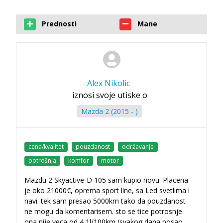
Prednosti
Mane
Alex Nikolic
iznosi svoje utiske o
Mazda 2 (2015 - )
cena/kvalitet
pouzdanost
održavanje
potrošnja
komfor
motor
Mazdu 2 Skyactive-D 105 sam kupio novu. Placena
je oko 21000€, oprema sport line, sa Led svetlima i
navi. tek sam presao 5000km tako da pouzdanost
ne mogu da komentarisem. sto se tice potrosnje
ona nije veca od 4,1l/100km (svakog dana posao