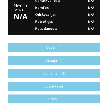
Cena/Kvalitet:
N/A
Nema
Komfor:
N/A
OCENA
N/A
Održavanje:
N/A
Potrošnja:
N/A
Pouzdanost:
N/A
Utisci
1
Pitanja
Komentari
Specifikacije
Delovi