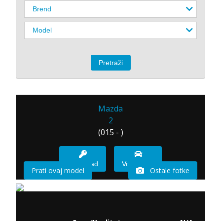
Mazda
2
(015 - )
Imam sad
Vozio sam
Prati ovaj model
Ostale fotke