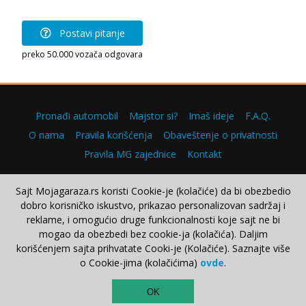
Postavi pitanje
preko 50.000 vozača odgovara
Pronađi automobil
Majstor si?
Imaš ideje
F.A.Q.
O nama
Pravila korišćenja
Obaveštenje o privatnosti
Pravila MG zajednice
Kontakt
Sajt Mojagaraza.rs koristi Cookie-je (kolačiće) da bi obezbedio
dobro korisničko iskustvo, prikazao personalizovan sadržaj i
Copyright © 2000–2026.
reklame, i omogućio druge funkcionalnosti koje sajt ne bi
mogao da obezbedi bez cookie-ja (kolačića). Daljim
korišćenjem sajta prihvatate Cooki-je (Kolačiće). Saznajte više
o Cookie-jima (kolačićima)
ovde
.
TOP
OK