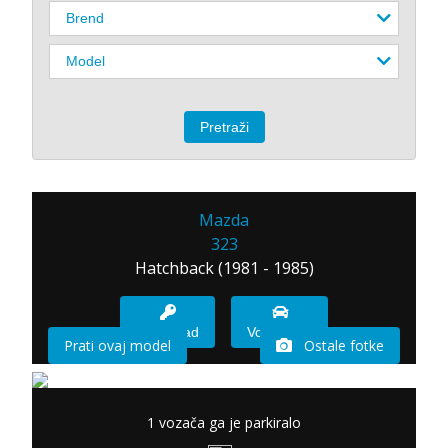
Mazda
323
Hatchback (1981 - 1985)
Imam sad
Vozio sam
Prati ovaj model
Ostale fotke
1 vozača ga je parkiralo