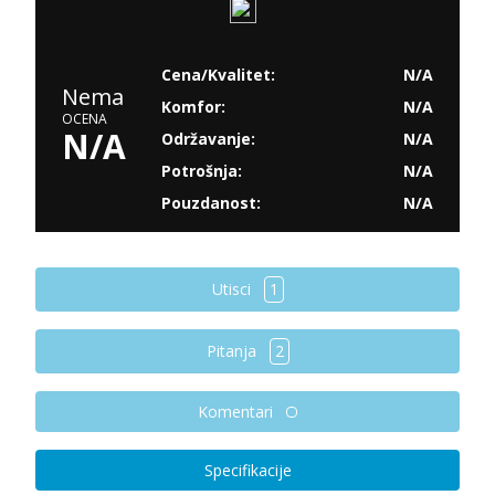
Cena/Kvalitet:
N/A
Nema
Komfor:
N/A
OCENA
N/A
Održavanje:
N/A
Potrošnja:
N/A
Pouzdanost:
N/A
Utisci
1
Pitanja
2
Komentari
Specifikacije