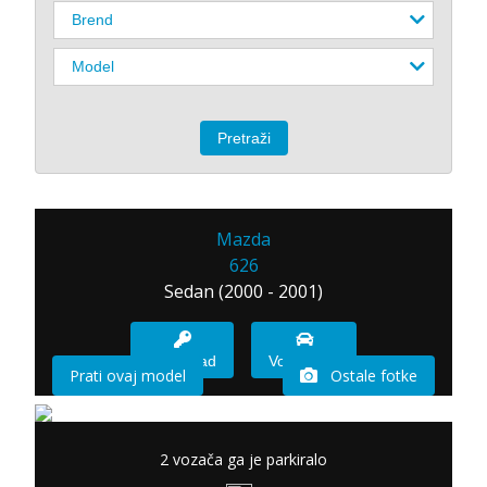
Mazda
626
Sedan (2000 - 2001)
Imam sad
Vozio sam
Prati ovaj model
Ostale fotke
2 vozača ga je parkiralo