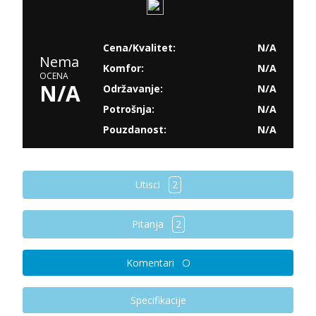
Cena/Kvalitet:
N/A
Nema
Komfor:
N/A
OCENA
N/A
Održavanje:
N/A
Potrošnja:
N/A
Pouzdanost:
N/A
Utisci
2
Pitanja
2
Komentari
Specifikacije