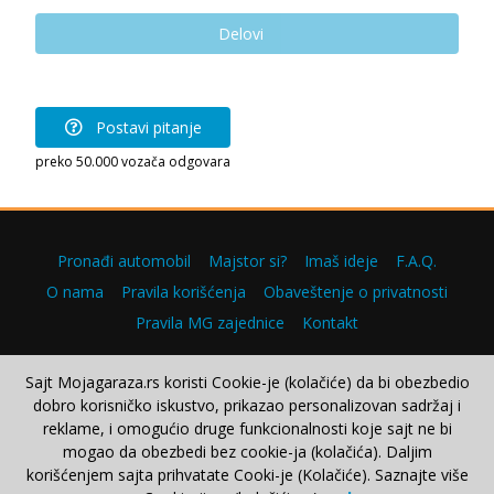
Delovi
Postavi pitanje
preko 50.000 vozača odgovara
Pronađi automobil
Majstor si?
Imaš ideje
F.A.Q.
O nama
Pravila korišćenja
Obaveštenje o privatnosti
Pravila MG zajednice
Kontakt
Sajt Mojagaraza.rs koristi Cookie-je (kolačiće) da bi obezbedio
dobro korisničko iskustvo, prikazao personalizovan sadržaj i
Copyright © 2000–2026.
reklame, i omogućio druge funkcionalnosti koje sajt ne bi
mogao da obezbedi bez cookie-ja (kolačića). Daljim
korišćenjem sajta prihvatate Cooki-je (Kolačiće). Saznajte više