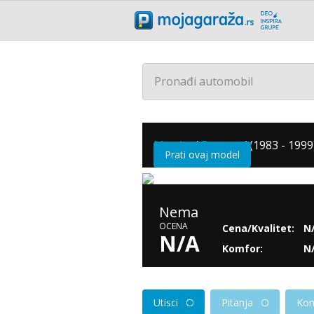
Pronađi automobil
Mazda
/
Bongo
/
(1983 - 1999
Prati ovaj model
Nema
OCENA
Cena/Kvalitet:
N
N/A
Komfor:
N
Utisci
Pitanja
Kom