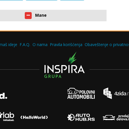
Mane
maš ideje
F.A.Q.
O nama
Pravila korišćenja
Obaveštenje o privatnos