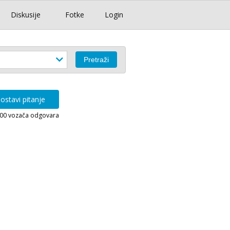
Diskusije
Fotke
Login
ostavi pitanje
000 vozača odgovara