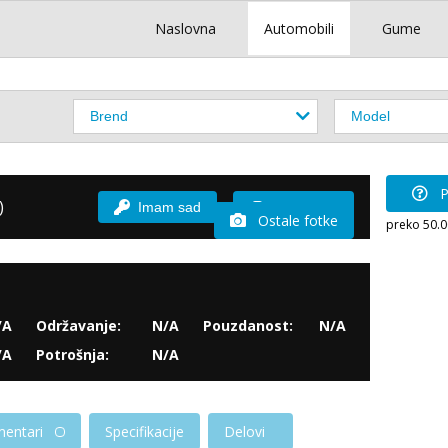
Naslovna
Automobili
Gume
P
)
Imam sad
Vozio sam
Ostale fotke
preko 50.
/A
Održavanje:
N/A
Pouzdanost:
N/A
/A
Potrošnja:
N/A
entari
Specifikacije
Delovi