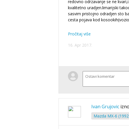
redovno odrzavanje se ne kvari,
kvalitetno uradjen.limarijski tako
sasvim pristojno odradjen sto bas
cesta pojava kod kosookih(voz
Pročitaj više
16. Apr 2017.
Ivan Grujovic
izno
Mazda MX-6 (1992 