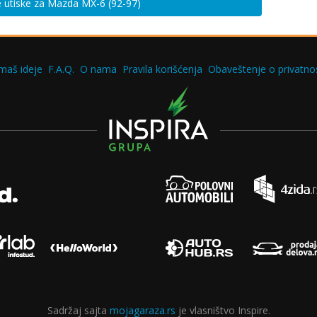
e utiske za Mazda MX-6 (92-97)
maš ideje
F.A.Q.
O nama
Pravila korišćenja
Obaveštenje o privatnos
Sadržaj sajta
mojagaraza.rs
je vlasništvo Inspire.