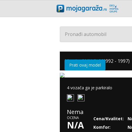
Pronađi automobil
Mazda
/
MX-6
/
(1992 - 1997)
Prati ovaj model
4 vozača ga je parkiralo
Nema
OCENA
Cena/Kvalitet:
N
N/A
Komfor:
N