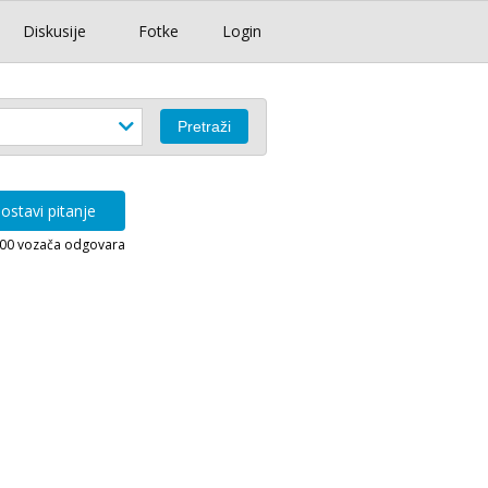
Diskusije
Fotke
Login
ostavi pitanje
000 vozača odgovara