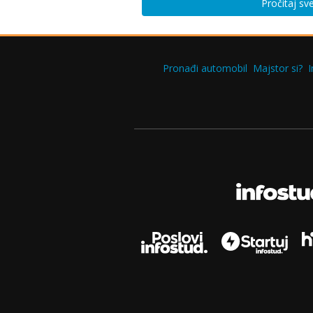
Pročitaj sv
Pronađi automobil
Majstor si?
I