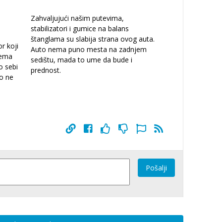
Zahvaljujući našim putevima,
stabilizatori i gumice na balans
štanglama su slabija strana ovog auta.
r koji
Auto nema puno mesta na zadnjem
nema
sedištu, mada to ume da bude i
o sebi
prednost.
no ne
Pošalji