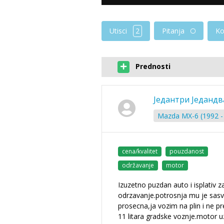
Utisci
2
Ko
Pitanja
Prednosti
Једантри Једандв
Mazda MX-6 (1992 -
cena/kvalitet
pouzdanost
održavanje
motor
Izuzetno puzdan auto i isplativ z
odrzavanje.potrosnja mu je sas
prosecna,ja vozim na plin i ne pr
11 litara gradske voznje.motor u