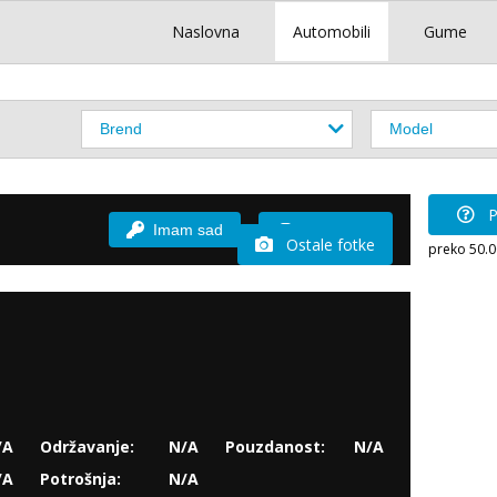
Naslovna
Automobili
Gume
P
Imam sad
Vozio sam
Ostale fotke
preko 50.
/A
Održavanje:
N/A
Pouzdanost:
N/A
/A
Potrošnja:
N/A