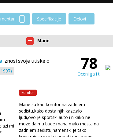
mentari
1
Specifikacije
Delovi
Mane
78
а
iznosi svoje utiske o
 1997)
Oceni ga i ti
komfor
Mane su kao komfor na zadnjem
sedistu,kako dosta njih kaze.alo
a
ljudi,ovo je sportski auto i nikako ne
vim
moze da mu bude mana malo mesta na
elazi mi
zadnjem sedistu,namenski je tako
z
konstruisan.mada i pored toga mogu