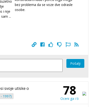
izuzetno
bez problema da se voze dve odrasle
dje
osobe.
 i nije
io sam
...
Pošalji
78
si svoje utiske o
- 1997)
Oceni ga i ti