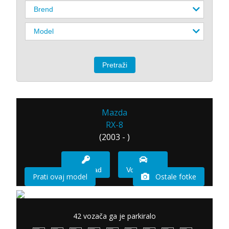
Mazda
RX-8
(2003 - )
Imam sad
Vozio sam
Prati ovaj model
Ostale fotke
42 vozača ga je parkiralo