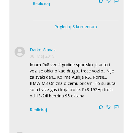
Repliciraj
Pogledaj 3 komentara
Darko Glavas
08. Maj 2019.
Imam Rx8 vec 4 godine sportsko je auto i
vozi se obicno kao drugo.. trece vozilo.. Nije
za svaki dan... Ko ima Audija RS.. Porse...
BMW M3 On zna o cemu pricam. To su auta
koja traze gas i koja trose. Rx8 192Hp trosi
od 13-24l benzina 95 oktana
Repliciraj