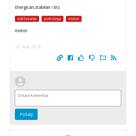
Energican,stabilan i brz
održavanje
potrošnja
motor
motor
23. Mar 2018.
Pošalji