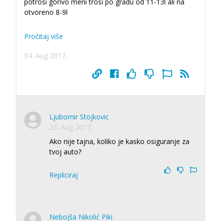
potrosi gorivo meni trosi po gradu od 11-13l ali na
otvoreno 8-9l
Pročitaj više
04. Aug 2017.
Ljubomir Stojkovic
23. Aug 2017.
Ako nije tajna, koliko je kasko osiguranje za
tvoj auto?
Repliciraj
Nebojša Nikolić Piki