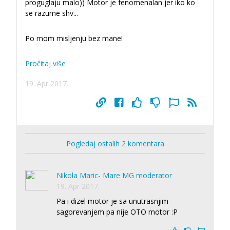
proguglaju malo)) Motor je fenomenalan jer iko ko
se razume shv
...
Po mom misljenju bez mane!
Pročitaj više
19. Apr 2017.
Pogledaj ostalih 2 komentara
Nikola Maric- Mare MG moderator
19. Apr 2017.
Pa i dizel motor je sa unutrasnjim
sagorevanjem pa nije OTO motor :P