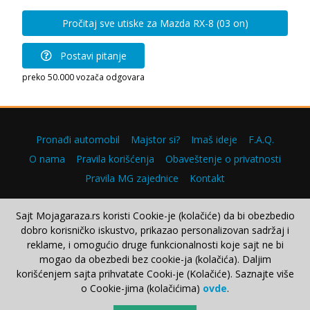
Pročitaj sve utiske za Mazda RX-8 (03 on)
Postavi pitanje
preko 50.000 vozača odgovara
Pronađi automobil
Majstor si?
Imaš ideje
F.A.Q.
O nama
Pravila korišćenja
Obaveštenje o privatnosti
Pravila MG zajednice
Kontakt
Sajt Mojagaraza.rs koristi Cookie-je (kolačiće) da bi obezbedio
dobro korisničko iskustvo, prikazao personalizovan sadržaj i
Copyright © 2000–2026.
reklame, i omogućio druge funkcionalnosti koje sajt ne bi
mogao da obezbedi bez cookie-ja (kolačića). Daljim
korišćenjem sajta prihvatate Cooki-je (Kolačiće). Saznajte više
o Cookie-jima (kolačićima)
ovde
.