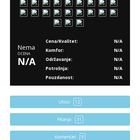
Cena/Kvalitet:
N/A
Nema
Komfor:
N/A
OCENA
N/A
Održavanje:
N/A
Potrošnja:
N/A
Pouzdanost:
N/A
Utisci
12
Pitanja
31
Komentari
5