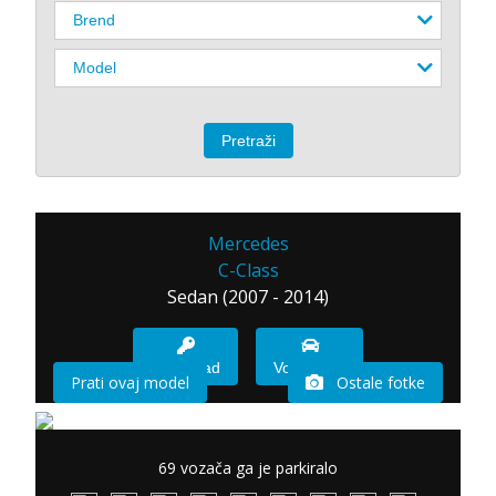
Mercedes
C-Class
Sedan (2007 - 2014)
Imam sad
Vozio sam
Prati ovaj model
Ostale fotke
69 vozača ga je parkiralo