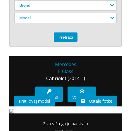
Mercedes
E-Class
Cabriolet (2014 - )
Imam sad
Vozio sam
Prati ovaj model
Ostale fotke
2 vozača ga je parkiralo