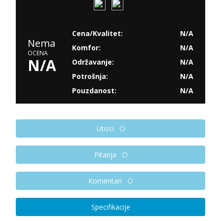
Cena/Kvalitet:
N/A
Nema
Komfor:
N/A
OCENA
N/A
Održavanje:
N/A
Potrošnja:
N/A
Pouzdanost:
N/A
Utisci
Pitanja
Komentari
Specifikacije