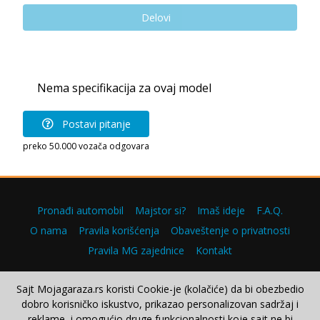
Delovi
Nema specifikacija za ovaj model
Postavi pitanje
preko 50.000 vozača odgovara
Pronađi automobil
Majstor si?
Imaš ideje
F.A.Q.
O nama
Pravila korišćenja
Obaveštenje o privatnosti
Pravila MG zajednice
Kontakt
Sajt Mojagaraza.rs koristi Cookie-je (kolačiće) da bi obezbedio
dobro korisničko iskustvo, prikazao personalizovan sadržaj i
Copyright © 2000–2026.
reklame, i omogućio druge funkcionalnosti koje sajt ne bi